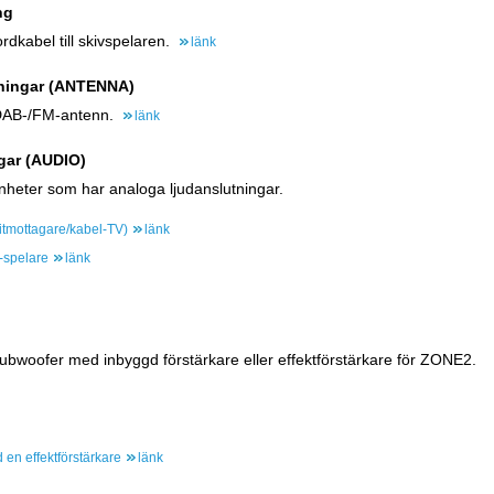
ng
rdkabel till skivspelaren.
länk
ningar (ANTENNA)
 DAB-/FM-antenn.
länk
gar (AUDIO)
nheter som har analoga ljudanslutningar.
litmottagare/kabel-TV)
länk
-spelare
länk
subwoofer med inbyggd förstärkare eller effektförstärkare för ZONE2.
 en effektförstärkare
länk