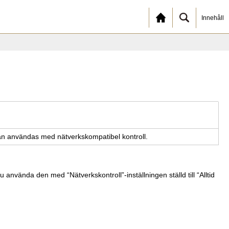
Innehåll
an an­vän­das med nät­verks­kom­pa­ti­bel kon­troll.
ända den med “Nätverkskontroll”-inställningen ställd till “Alltid