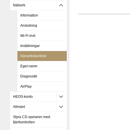
Nätverk
Information
Anslutning
Wi-Fi-inst.
Inställningar
Närverkskontroll
Eget namn
Diagnostik
AirPlay
HEOS-konto
Allmänt
Styra CD-spelaren med
fjärrkontrollen