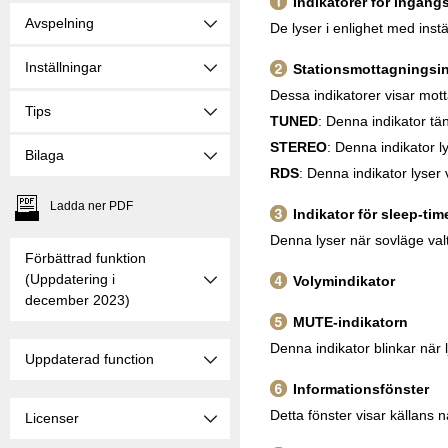
Indikatorer för ingång
Avspelning
De lyser i enlighet med inst
Inställningar
Stationsmottagningsin
Dessa indikatorer visar mo
Tips
TUNED
: Denna indikator tän
STEREO
: Denna indikator 
Bilaga
RDS
: Denna indikator lyse
Ladda ner PDF
Indikator för sleep-tim
Denna lyser när sovläge val
Förbättrad funktion
(Uppdatering i
Volymindikator
december 2023)
MUTE-indikatorn
Denna indikator blinkar när 
Uppdaterad function
Informationsfönster
Detta fönster visar källans 
Licenser