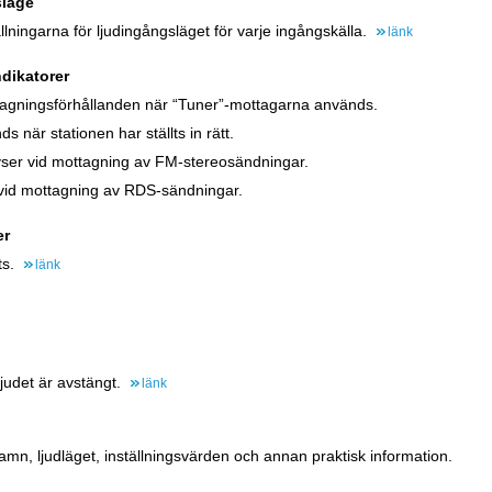
släge
ällningarna för ljudingångsläget för varje ingångskälla.
länk
dikatorer
ttagningsförhållanden när “Tuner”-mottagarna används.
ds när stationen har ställts in rätt.
lyser vid mottagning av FM-stereosändningar.
r vid mottagning av RDS-sändningar.
er
ts.
länk
ljudet är avstängt.
länk
namn, ljudläget, inställningsvärden och annan praktisk information.