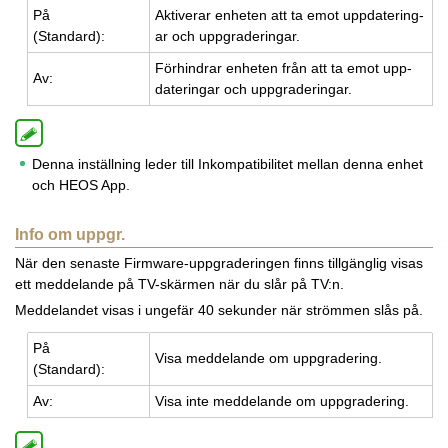
På
Ak­ti­ve­rar en­he­ten att ta emot upp­da­te­ring­
(Stan­dard):
ar och upp­gra­de­ring­ar.
För­hind­rar en­he­ten från att ta emot upp­
Av:
da­te­ring­ar och upp­gra­de­ring­ar.
Denna inställning leder till Inkompatibilitet mellan denna enhet
och HEOS App.
Info om uppgr.
När den senaste Firmware-uppgraderingen finns tillgänglig visas
ett meddelande på TV-skärmen när du slår på TV:n.
Meddelandet visas i ungefär 40 sekunder när strömmen slås på.
På
Visa med­de­lan­de om upp­gra­de­ring.
(Stan­dard):
Av:
Visa inte med­de­lan­de om upp­gra­de­ring.