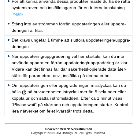
För att kunna an­vän­da dessa pro­duk­ter måste du ha de rätta
system­kra­ven och in­ställ­ning­ar­na för en In­ter­ne­tan­slut­ning.
länk
Stäng inte av ström­men för­rän upp­da­te­ring­en eller upp­gra­
de­ring­en är klar.
Det krävs un­ge­fär 1 timme att slut­fö­ra upp­da­te­ring­en/upp­gra­
de­ring­en.
När upp­da­te­ring/upp­gra­de­ring väl har star­tats, kan du inte
an­vän­da ap­pa­ra­ten för­rän upp­da­te­ring/upp­gra­de­ring är klar.
Vi­da­re kan det fin­nas fall där sä­ker­hetsko­pi­e­ra­de data åter­
ställs för pa­ra­met­rar, osv., in­ställ­da på denna enhet.
Om upp­da­te­ring­en eller upp­gra­de­ring­en miss­lyc­kas kan du
hålla
på hu­vu­den­he­ten in­tryckt i mer än 5 se­kun­der eller
kopp­la ur och sätta i strömslad­den. Efter ca 1 minut visas
“Ple­a­se wait” på skär­men och upp­da­te­ring­en star­tar. Kon­trol­
le­ra nät­ver­ket om felet kvar­står trots detta.
Receiver Med Nätverksfunktion
Copyright © 2019 D&M Holdings Inc. All Rights Reserved.