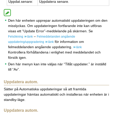
Upp­dat.se­na­re:
Upp­da­te­ra se­na­re.
Den här enheten upprepar automatiskt uppdateringen om den
misslyckas. Om uppdateringen fortfarande inte kan utföras
visas ett “Update Error”-meddelande på skärmen. Se
–
Felsökning
länk
Felmeddelanden angående
för information om
uppdatering/uppgradering
länk
felmeddelanden angående uppdatering.
länk
Kontrollera förhållandena i enlighet med meddelandet och
försök igen.
Den här menyn kan inte väljas när “Tillåt uppdater.” är inställd
till “Av”.
Uppdatera autom.
Sätter på Automatiska uppdateringar så att framtida
uppdateringar hämtas automatiskt och installeras när enheten är i
standby-läge.
Uppdatera autom.