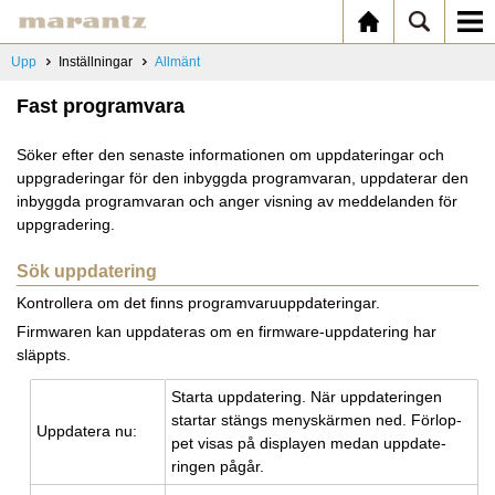
Upp
Inställningar
Allmänt
Fast programvara
Söker efter den senaste informationen om uppdateringar och
uppgraderingar för den inbyggda programvaran, uppdaterar den
inbyggda programvaran och anger visning av meddelanden för
uppgradering.
Sök uppdatering
Kontrollera om det finns programvaruuppdateringar.
Firmwaren kan uppdateras om en firmware-uppdatering har
släppts.
Star­ta upp­da­te­ring. När upp­da­te­ring­en
star­tar stängs me­nyskär­men ned. För­lop­
Upp­da­te­ra nu:
pet visas på dis­play­en medan upp­da­te­
ring­en pågår.