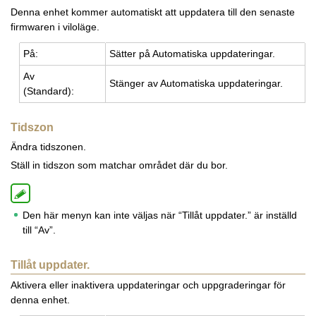
Denna enhet kommer automatiskt att uppdatera till den senaste
firmwaren i viloläge.
På:
Sät­ter på Au­to­ma­tis­ka upp­da­te­ring­ar.
Av
Stäng­er av Au­to­ma­tis­ka upp­da­te­ring­ar.
(Stan­dard):
Tidszon
Ändra tidszonen.
Ställ in tidszon som matchar området där du bor.
Den här menyn kan inte väljas när “Tillåt uppdater.” är inställd
till “Av”.
Tillåt uppdater.
Aktivera eller inaktivera uppdateringar och uppgraderingar för
denna enhet.