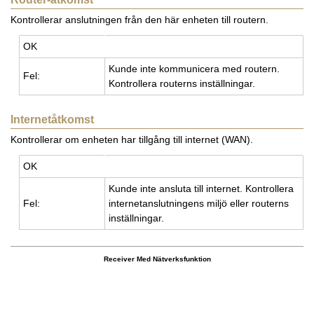
Kontrollerar anslutningen från den här enheten till routern.
OK
Kunde inte kom­mu­ni­ce­ra med rou­tern.
Fel:
Kon­trol­le­ra rou­terns in­ställ­ning­ar.
Internetåtkomst
Kontrollerar om enheten har tillgång till internet (WAN).
OK
Kunde inte an­slu­ta till in­ter­net. Kon­trol­le­ra
Fel:
in­ter­ne­tan­slut­ning­ens miljö eller rou­terns
in­ställ­ning­ar.
Receiver Med Nätverksfunktion