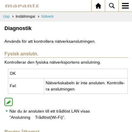
Upp
Inställningar
Nätverk
Diagnostik
Används för att kontrollera nätverksanslutningen.
Fysisk anslutn.
Kontrollerar den fysiska nätverksportens anslutning.
OK
Nät­verkska­beln är inte an­slu­ten. Kon­trol­le­
Fel:
ra an­slut­ning­en.
När du är ansluten till ett trådlöst LAN visas
“Anslutning Trådlöst(Wi-Fi)”.
Router-åtkomst