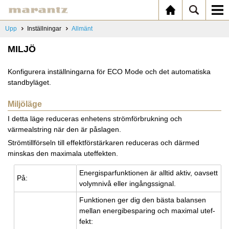
Upp
Inställningar
Allmänt
MILJÖ
Konfigurera inställningarna för ECO Mode och det automatiska
standbyläget.
Miljöläge
I detta läge reduceras enhetens strömförbrukning och
värmealstring när den är påslagen.
Strömtillförseln till effektförstärkaren reduceras och därmed
minskas den maximala uteffekten.
Ener­gis­par­funk­tio­nen är all­tid aktiv, oav­sett
På:
vo­lym­ni­vå eller in­gångs­sig­nal.
Funk­tio­nen ger dig den bästa ba­lan­sen
mel­lan ener­gi­be­spa­ring och max­i­mal utef­
fekt: