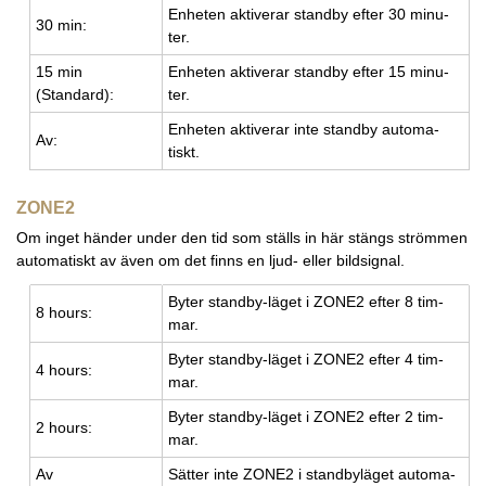
En­he­ten ak­ti­ve­rar stand­by efter 30 mi­nu­
30 min:
ter.
15 min
En­he­ten ak­ti­ve­rar stand­by efter 15 mi­nu­
(Stan­dard):
ter.
En­he­ten ak­ti­ve­rar inte stand­by au­to­ma­
Av:
tiskt.
ZONE2
Om inget händer under den tid som ställs in här stängs strömmen
automatiskt av även om det finns en ljud- eller bildsignal.
Byter stand­by-läget i ZONE2 efter 8 tim­
8 hours:
mar.
Byter stand­by-läget i ZONE2 efter 4 tim­
4 hours:
mar.
Byter stand­by-läget i ZONE2 efter 2 tim­
2 hours:
mar.
Av
Sät­ter inte ZONE2 i stand­bylä­get au­to­ma­