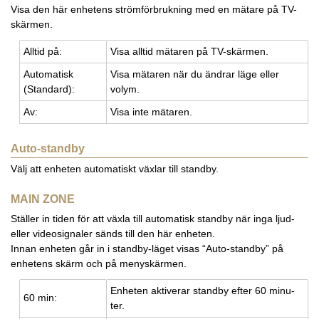
Visa den här enhetens strömförbrukning med en mätare på TV-
skärmen.
All­tid på:
Visa all­tid mä­ta­ren på TV-skär­men.
Au­to­ma­tisk
Visa mä­ta­ren när du änd­rar läge eller
(Stan­dard):
volym.
Av:
Visa inte mä­ta­ren.
Auto-standby
Välj att enheten automatiskt växlar till standby.
MAIN ZONE
Ställer in tiden för att växla till automatisk standby när inga ljud-
eller videosignaler sänds till den här enheten.
Innan enheten går in i standby-läget visas “Auto-standby” på
enhetens skärm och på menyskärmen.
En­he­ten ak­ti­ve­rar stand­by efter 60 mi­nu­
60 min:
ter.