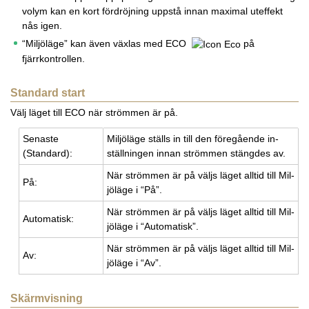
volym kan en kort fördröjning uppstå innan maximal uteffekt
nås igen.
“Miljöläge” kan även växlas med ECO
på
fjärrkontrollen.
Standard start
Välj läget till ECO när strömmen är på.
Se­nas­te
Mil­jö­lä­ge ställs in till den fö­re­gå­en­de in­
(Stan­dard):
ställ­ning­en innan ström­men stäng­des av.
När ström­men är på väljs läget all­tid till Mil­
På:
jö­lä­ge i “På”.
När ström­men är på väljs läget all­tid till Mil­
Au­to­ma­tisk:
jö­lä­ge i “Au­to­ma­tisk”.
När ström­men är på väljs läget all­tid till Mil­
Av:
jö­lä­ge i “Av”.
Skärmvisning