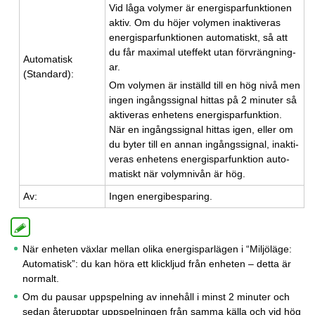
Vid låga vo­ly­mer är ener­gis­par­funk­tio­nen
aktiv. Om du höjer vo­ly­men in­ak­ti­ve­ras
ener­gis­par­funk­tio­nen au­to­ma­tiskt, så att
du får max­i­mal utef­fekt utan för­vräng­ning­
Au­to­ma­tisk
ar.
(Stan­dard):
Om vo­ly­men är in­ställd till en hög nivå men
ingen in­gångs­sig­nal hit­tas på 2 mi­nu­ter så
ak­ti­ve­ras en­he­tens ener­gis­par­funk­tion.
När en in­gångs­sig­nal hit­tas igen, eller om
du byter till en annan in­gångs­sig­nal, in­ak­ti­
ve­ras en­he­tens ener­gis­par­funk­tion au­to­
ma­tiskt när vo­lym­ni­vån är hög.
Av:
Ingen ener­gi­be­spa­ring.
När enheten växlar mellan olika energisparlägen i “Miljöläge:
Automatisk”: du kan höra ett klickljud från enheten – detta är
normalt.
Om du pausar uppspelning av innehåll i minst 2 minuter och
sedan återupptar uppspelningen från samma källa och vid hög