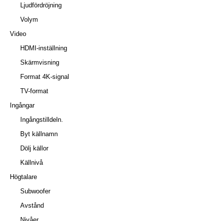
Ljudfördröjning
Volym
Video
HDMI-inställning
Skärmvisning
Format 4K-signal
TV-format
Ingångar
Ingångstilldeln.
Byt källnamn
Dölj källor
Källnivå
Högtalare
Subwoofer
Avstånd
Nivåer