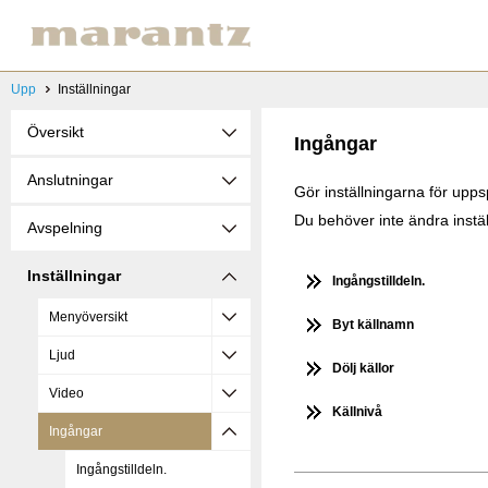
Upp
Inställningar
Översikt
Ingångar
Anslutningar
Gör inställningarna för upps
Du behöver inte ändra instäl
Avspelning
Inställningar
Ingångstilldeln.
Menyöversikt
Byt källnamn
Ljud
Dölj källor
Video
Källnivå
Ingångar
Ingångstilldeln.