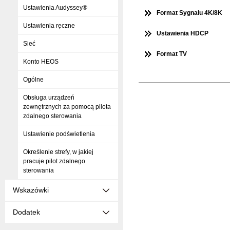
Ustawienia Audyssey®
Format Sygnału 4K/8K
Ustawienia ręczne
Ustawienia HDCP
Sieć
Format TV
Konto HEOS
Ogólne
Obsługa urządzeń
zewnętrznych za pomocą pilota
zdalnego sterowania
Ustawienie podświetlenia
Określenie strefy, w jakiej
pracuje pilot zdalnego
sterowania
Wskazówki
Dodatek