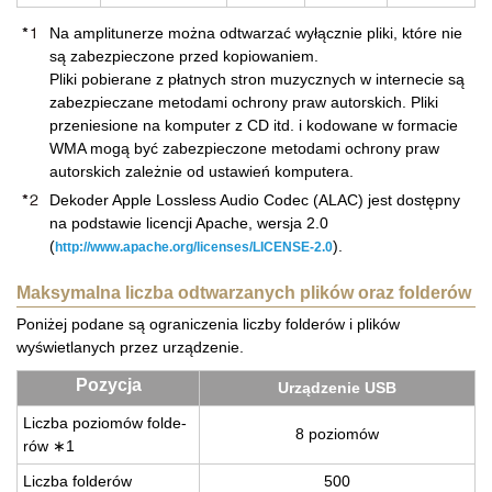
Na amplitunerze można odtwarzać wyłącznie pliki, które nie
są zabezpieczone przed kopiowaniem.
Pliki pobierane z płatnych stron muzycznych w internecie są
zabezpieczane metodami ochrony praw autorskich. Pliki
przeniesione na komputer z CD itd. i kodowane w formacie
WMA mogą być zabezpieczone metodami ochrony praw
autorskich zależnie od ustawień komputera.
Dekoder Apple Lossless Audio Codec (ALAC) jest dostępny
na podstawie licencji Apache, wersja 2.0
(
).
http://www.apache.org/licenses/LICENSE-2.0
Maksymalna liczba odtwarzanych plików oraz folderów
Poniżej podane są ograniczenia liczby folderów i plików
wyświetlanych przez urządzenie.
Po­zy­cja
Urzą­dze­nie USB
Licz­ba po­zio­mów fol­de­
8 po­zio­mów
rów ∗1
Licz­ba fol­de­rów
500