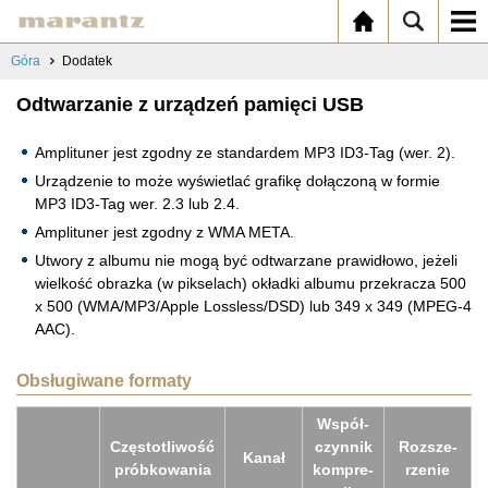
Góra
Dodatek
Odtwarzanie z urządzeń pamięci USB
Amplituner jest zgodny ze standardem MP3 ID3-Tag (wer. 2).
Urządzenie to może wyświetlać grafikę dołączoną w formie
MP3 ID3-Tag wer. 2.3 lub 2.4.
Amplituner jest zgodny z WMA META.
Utwory z albumu nie mogą być odtwarzane prawidłowo, jeżeli
wielkość obrazka (w pikselach) okładki albumu przekracza 500
x 500 (WMA/MP3/Apple Lossless/DSD) lub 349 x 349 (MPEG-4
AAC).
Obsługiwane formaty
Współ­
Czę­sto­tli­wość
czyn­nik
Roz­sze­
Kanał
prób­ko­wa­nia
kom­pre­
rze­nie