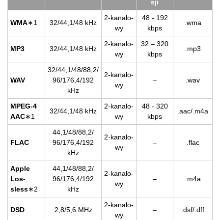
sji
2-ka­na­ło­
48 - 192
WMA
∗1
32/44,1/48 kHz
.wma
wy
kbps
2-ka­na­ło­
32 – 320
MP3
32/44,1/48 kHz
.mp3
wy
kbps
32/44,1/48/88,2/
2-ka­na­ło­
WAV
96/176,4/192
–
.wav
wy
kHz
MPEG-4
2-ka­na­ło­
48 - 320
32/44,1/48 kHz
.aac/.m4a
AAC
∗1
wy
kbps
44,1/48/88,2/
2-ka­na­ło­
FLAC
96/176,4/192
–
.flac
wy
kHz
Apple
44,1/48/88,2/
2-ka­na­ło­
Los­
96/176,4/192
–
.m4a
wy
sless
∗2
kHz
2-ka­na­ło­
DSD
2,8/5,6 MHz
–
.dsf/.dff
wy