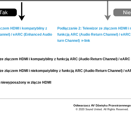
łą­czem HDMI i kom­pa­ty­bil­ny z
Pod­łą­cza­nie 2: Te­le­wi­zor ze złą­czem HDMI i n
an­nel) / eARC (En­han­ced Audio
funk­cją ARC (Audio Re­turn Chan­nel) / eARC
turn Chan­nel)
link
r ze złączem HDMI i kompatybilny z funkcją ARC (Audio Return Channel) / eAR
r ze złączem HDMI i niekompatybilny z funkcją ARC (Audio Return Channel) / 
or niewyposażony w złącze HDMI
Odtwarzacz AV Dźwięku Przestrzennego
© 2020 Sound United. All Rights Reserved.