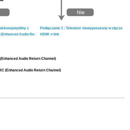
ie­kom­pa­ty­bil­ny z
Pod­łą­cza­nie 3 : Te­le­wi­zor nie­wy­po­sa­żo­ny w złą­cze
 (En­han­ced Audio Re­
HDMI
link
C (Enhanced Audio Return Channel)
eARC (Enhanced Audio Return Channel)