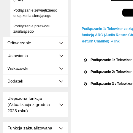
(LAN)
Podłączanie zewnętrznego
urządzenia sterującego
Podłączanie przewodu
Pod­łą­cza­nie 1: Te­le­wi­zor ze z
zasilającego
funk­cją ARC (Audio Re­turn Ch
Re­turn Chan­nel)
link
Odtwarzanie
Ustawienia
Podłączanie 1: Telewizo
Wskazówki
Podłączanie 2: Telewizo
Dodatek
Podłączanie 3 : Telewiz
Ulepszona funkcja
(Aktualizacja z grudnia
2023 roku)
Funkcja zaktualizowana