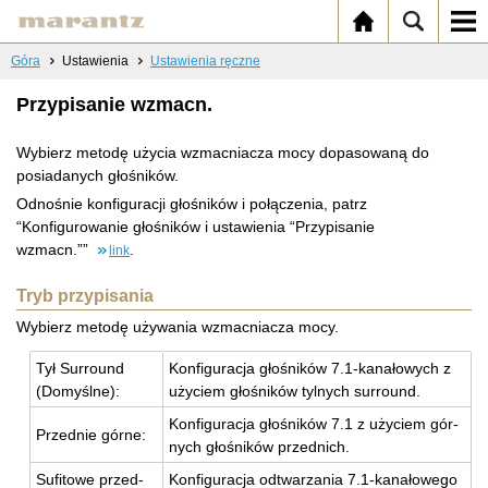
Góra
Ustawienia
Ustawienia ręczne
Przypisanie wzmacn.
Wybierz metodę użycia wzmacniacza mocy dopasowaną do
posiadanych głośników.
Odnośnie konfiguracji głośników i połączenia, patrz
“Konfigurowanie głośników i ustawienia “Przypisanie
wzmacn.””
.
link
Tryb przypisania
Wybierz metodę używania wzmacniacza mocy.
Tył Sur­ro­und
Kon­fi­gu­ra­cja gło­śni­ków 7.1-ka­na­ło­wych z
(Do­myśl­ne):
uży­ciem gło­śni­ków tyl­nych sur­ro­und.
Kon­fi­gu­ra­cja gło­śni­ków 7.1 z uży­ciem gór­
Przed­nie górne:
nych gło­śni­ków przed­nich.
Su­fi­to­we przed­
Kon­fi­gu­ra­cja od­twa­rza­nia 7.1-ka­na­ło­we­go