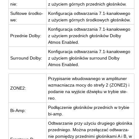
nie:
z uży­ciem gór­nych przed­nich gło­śni­ków.
Su­fi­to­we środ­ko­
Kon­fi­gu­ra­cja od­twa­rza­nia 7.1-ka­na­ło­we­go
we:
z uży­ciem gór­nych środ­ko­wych gło­śni­ków.
Kon­fi­gu­ra­cja od­twa­rza­nia 7.1-ka­na­ło­we­go
Przed­nie Dolby:
z uży­ciem przed­nich gło­śni­ków Dolby
Atmos Ena­bled.
Kon­fi­gu­ra­cja od­twa­rza­nia 7.1-ka­na­ło­we­go
Sur­ro­und Dolby:
z uży­ciem gło­śni­ków sur­ro­und Dolby
Atmos Ena­bled.
Przy­pi­sa­nie wbu­do­wa­ne­go w am­pli­tu­ner
wzmac­nia­cza mocy do stre­fy 2 (ZONE2) i
ZONE2:
po­da­nie na wyj­ście dźwię­ku w try­bie ste­
reo.
Pod­łą­cze­nie gło­śni­ków przed­nich w try­bie
Bi-Amp:
bi-amp.
Od­twa­rza­nie przy uży­ciu dru­gie­go gło­śni­ka
przed­nie­go. Można prze­łą­czać od­twa­rza­
nie po­mię­dzy przed­ni­mi gło­śni­ka­mi A i B, w