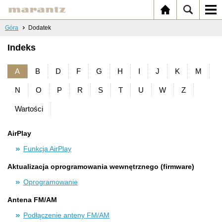
Góra
Dodatek
Indeks
A
B
D
F
G
H
I
J
K
M
N
O
P
R
S
T
U
W
Z
Wartości
AirPlay
Funkcja AirPlay
Aktualizacja oprogramowania wewnętrznego (firmware)
Oprogramowanie
Antena FM/AM
Podłączenie anteny FM/AM