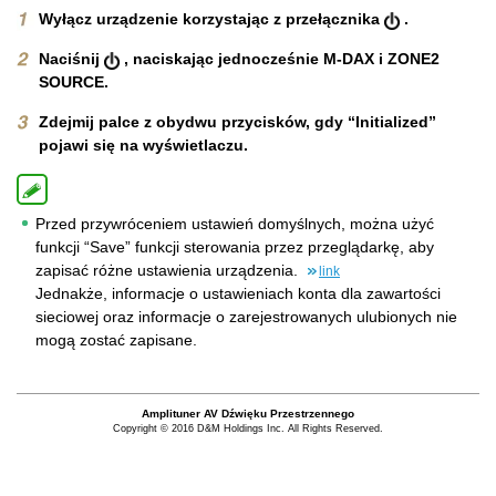
Wyłącz urządzenie korzystając z przełącznika
.
Naciśnij
, naciskając jednocześnie M-DAX i ZONE2
SOURCE.
Zdejmij palce z obydwu przycisków, gdy “Initialized”
pojawi się na wyświetlaczu.
Przed przywróceniem ustawień domyślnych, można użyć
funkcji “Save” funkcji sterowania przez przeglądarkę, aby
zapisać różne ustawienia urządzenia.
link
Jednakże, informacje o ustawieniach konta dla zawartości
sieciowej oraz informacje o zarejestrowanych ulubionych nie
mogą zostać zapisane.
Amplituner AV Dźwięku Przestrzennego
Copyright © 2016 D&M Holdings Inc. All Rights Reserved.