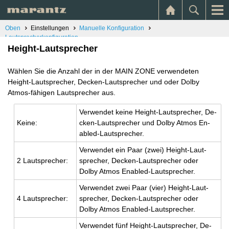
Oben
Einstellungen
Manuelle Konfiguration
Lautsprecherkonfiguration
Height-Lautsprecher
Wählen Sie die Anzahl der in der MAIN ZONE verwendeten
Height-Lautsprecher, Decken-Lautsprecher und oder Dolby
Atmos-fähigen Lautsprecher aus.
Ver­wen­det keine Height-Laut­spre­cher, De­
Keine:
cken-Laut­spre­cher und Dolby Atmos En­
abled-Laut­spre­cher.
Ver­wen­det ein Paar (zwei) Height-Laut­
2 Laut­spre­cher:
spre­cher, De­cken-Laut­spre­cher oder
Dolby Atmos En­abled-Laut­spre­cher.
Ver­wen­det zwei Paar (vier) Height-Laut­
4 Laut­spre­cher:
spre­cher, De­cken-Laut­spre­cher oder
Dolby Atmos En­abled-Laut­spre­cher.
Ver­wen­det fünf Height-Laut­spre­cher, De­