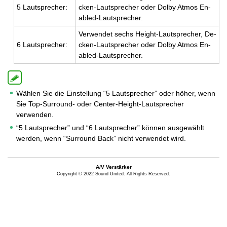
5 Laut­spre­cher:
cken-Laut­spre­cher oder Dolby Atmos En­
abled-Laut­spre­cher.
Ver­wen­det sechs Height-Laut­spre­cher, De­
6 Laut­spre­cher:
cken-Laut­spre­cher oder Dolby Atmos En­
abled-Laut­spre­cher.
Wählen Sie die Einstellung “5 Lautsprecher” oder höher, wenn
Sie Top-Surround- oder Center-Height-Lautsprecher
verwenden.
“5 Lautsprecher” und “6 Lautsprecher” können ausgewählt
werden, wenn “Surround Back” nicht verwendet wird.
A/V Verstärker
Copyright © 2022 Sound United. All Rights Reserved.