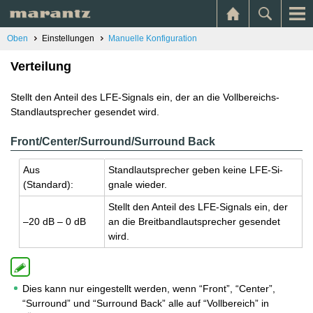
Oben
Einstellungen
Manuelle Konfiguration
Verteilung
Stellt den Anteil des LFE-Signals ein, der an die Vollbereichs-
Standlautsprecher gesendet wird.
Front/Center/Surround/Surround Back
Aus
Stand­laut­spre­cher geben keine LFE-Si­
(Stan­dard):
gna­le wie­der.
Stellt den An­teil des LFE-Si­gnals ein, der
–20 dB – 0 dB
an die Breit­band­laut­spre­cher ge­sen­det
wird.
Dies kann nur eingestellt werden, wenn “Front”, “Center”,
“Surround” und “Surround Back” alle auf “Vollbereich” in