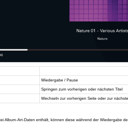
Wie­der­ga­be / Pause
Sprin­gen zum vor­he­ri­gen oder nächs­ten Titel
Wech­seln zur vor­he­ri­gen Seite oder zur nächs­ten
i Album-Art-Daten enthält, können diese während der Wiedergabe der