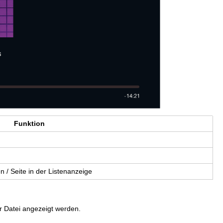
Funk­ti­on
 / Seite in der Lis­ten­an­zei­ge
 Datei angezeigt werden.