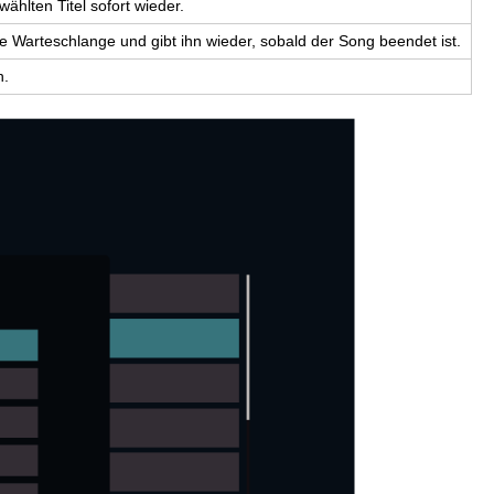
hl­ten Titel so­fort wie­der.
die War­te­schlan­ge und gibt ihn wie­der, so­bald der Song be­en­det ist.
n.