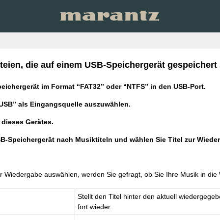
eien, die auf einem USB-Speichergerät gespeichert 
peichergerät im Format “FAT32” oder “NTFS” in den USB-Port.
USB” als Eingangsquelle auszuwählen.
dieses Gerätes.
B-Speichergerät nach Musiktiteln und wählen Sie Titel zur Wiede
 Wiedergabe auswählen, werden Sie gefragt, ob Sie Ihre Musik in die
Stellt den Titel hin­ter den ak­tu­ell wie­der­ge­ge
fort wie­der.