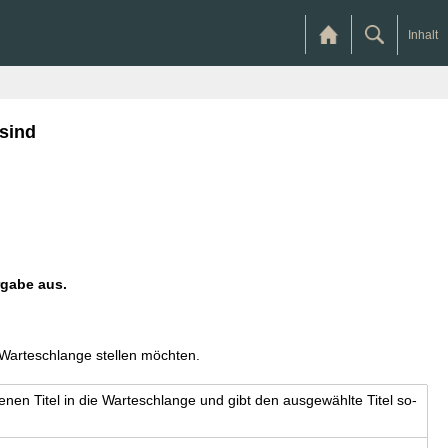
Inhalt
sind
rgabe aus.
 Warteschlange stellen möchten.
­be­nen Titel in die War­te­schlan­ge und gibt den aus­ge­wähl­te Titel so­