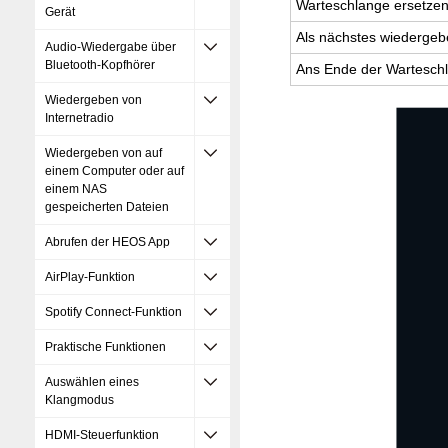
War­te­schlan­ge er­set­zen
Gerät
Als nächs­tes wie­der­ge­
Audio-Wiedergabe über
Bluetooth-Kopfhörer
Ans Ende der War­te­schl
Wiedergeben von
Internetradio
Wiedergeben von auf
einem Computer oder auf
einem NAS
gespeicherten Dateien
Abrufen der HEOS App
AirPlay-Funktion
Spotify Connect-Funktion
Praktische Funktionen
Auswählen eines
Klangmodus
HDMI-Steuerfunktion