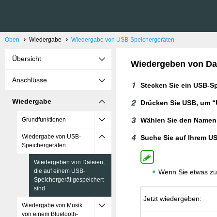
Oben
Wiedergabe
Wiedergabe von USB-Speichergeräten
Übersicht
Wiedergeben von Dat
Anschlüsse
Stecken Sie ein USB-S
Wiedergabe
Drücken Sie USB, um “
Grundfunktionen
Wählen Sie den Namen 
Wiedergabe von USB-
Suche Sie auf Ihrem US
Speichergeräten
Wiedergeben von Dateien,
die auf einem USB-
Wenn Sie etwas zur
Speichergerät gespeichert
sind
Jetzt wie­der­ge­ben:
Wiedergabe von Musik
von einem Bluetooth-