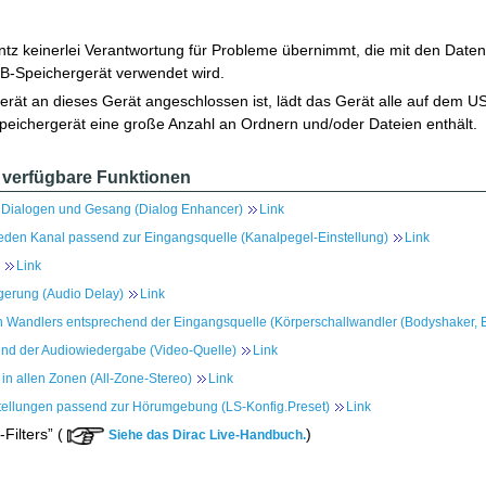
tz keinerlei Verantwortung für Probleme übernimmt, die mit den Date
B-Speichergerät verwendet wird.
ät an dieses Gerät angeschlossen ist, lädt das Gerät alle auf dem US
eichergerät eine große Anzahl an Ordnern und/oder Dateien enthält.
verfügbare Funktionen
 Dialogen und Gesang (Dialog Enhancer)
Link
r jeden Kanal passend zur Eingangsquelle (Kanalpegel-Einstellung)
Link
Link
gerung (Audio Delay)
Link
en Wandlers entsprechend der Eingangsquelle (Körperschallwandler (Bodyshaker, 
nd der Audiowiedergabe (Video-Quelle)
Link
n allen Zonen (All-Zone-Stereo)
Link
tellungen passend zur Hörumgebung (LS-Konfig.Preset)
Link
Filters” (
)
Siehe das Dirac Live-Handbuch.