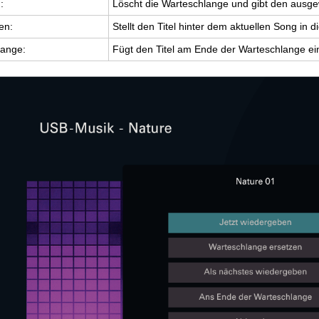
:
Löscht die War­te­schlan­ge und gibt den aus­ge­wä
ben:
Stellt den Titel hin­ter dem ak­tu­el­len Song in 
an­ge:
Fügt den Titel am Ende der War­te­schlan­ge ei