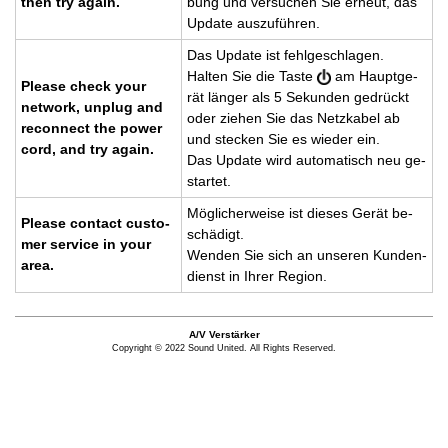
then try again.
bung und ver­su­chen Sie er­neut, das
Up­date aus­zu­füh­ren.
Das Up­date ist fehl­ge­schla­gen.
Hal­ten Sie die Taste
am Haupt­ge­
Plea­se check your
rät län­ger als 5 Se­kun­den ge­drückt
net­work, un­plug and
oder zie­hen Sie das Netz­ka­bel ab
re­con­nect the power
und ste­cken Sie es wie­der ein.
cord, and try again.
Das Up­date wird au­to­ma­tisch neu ge­
star­tet.
Mög­li­cher­wei­se ist die­ses Gerät be­
Plea­se con­ta­ct custo­
schä­digt.
mer ser­vice in your
Wen­den Sie sich an un­se­ren Kun­den­
area.
dienst in Ihrer Re­gi­on.
A/V Verstärker
Copyright © 2022 Sound United. All Rights Reserved.