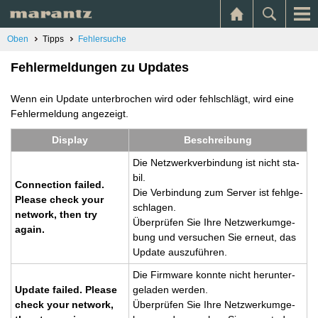
Oben
Tipps
Fehlersuche
Fehlermeldungen zu Updates
Wenn ein Update unterbrochen wird oder fehlschlägt, wird eine
Fehlermeldung angezeigt.
Dis­play
Be­schrei­bung
Die Netz­werk­ver­bin­dung ist nicht sta­
bil.
Con­nec­tion fai­led.
Die Ver­bin­dung zum Ser­ver ist fehl­ge­
Plea­se check your
schla­gen.
net­work, then try
Über­prü­fen Sie Ihre Netz­werk­um­ge­
again.
bung und ver­su­chen Sie er­neut, das
Up­date aus­zu­füh­ren.
Die Firm­ware konn­te nicht her­un­ter­
Up­date fai­led. Plea­se
ge­la­den wer­den.
check your net­work,
Über­prü­fen Sie Ihre Netz­werk­um­ge­