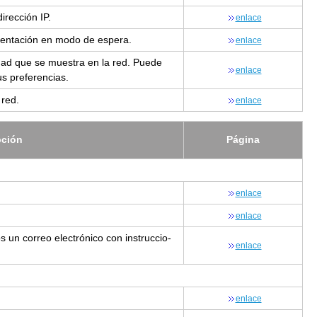
i­rec­ción IP.
en­la­ce
­men­ta­ción en modo de es­pe­ra.
en­la­ce
i­dad que se mues­tra en la red. Puede
en­la­ce
s pre­fe­ren­cias.
 red.
en­la­ce
p­ción
Pá­gi­na
enlace
en­la­ce
os un co­rreo elec­tró­ni­co con ins­truc­cio­
en­la­ce
en­la­ce