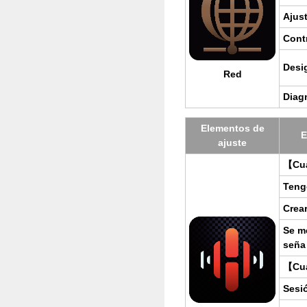
Ajus­
Con­t
De­si
Red
Diag­
Ele­men­tos de
E
ajus­te
【Cua
Teng
Crear
Se me
se­ña
【Cuan
Se­si