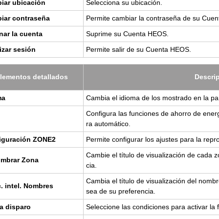
iar ubi­ca­ción
Se­lec­cio­na su ubi­ca­ción.
iar con­tra­se­ña
Per­mi­te cam­biar la con­tra­se­ña de su Cue
­nar la cuen­ta
Su­pri­me su Cuen­ta HEOS.
li­zar se­sión
Per­mi­te salir de su Cuen­ta HEOS.
le­men­tos de­ta­lla­dos
Des­cri
ma
Cam­bia el idio­ma de los mos­tra­do en la pan­
Con­fi­gu­ra las fun­cio­nes de aho­rro de e
ra au­to­má­ti­co.
i­gu­ra­ción ZONE2
Per­mi­te con­fi­gu­rar los ajus­tes para la r
Cam­bie el tí­tu­lo de vi­sua­li­za­ción de cad
om­brar Zona
cia.
Cam­bia el tí­tu­lo de vi­sua­li­za­ción del nom­
. intel. Nom­bres
sea de su pre­fe­ren­cia.
da dis­pa­ro
Se­lec­cio­ne las con­di­cio­nes para ac­ti­var la 