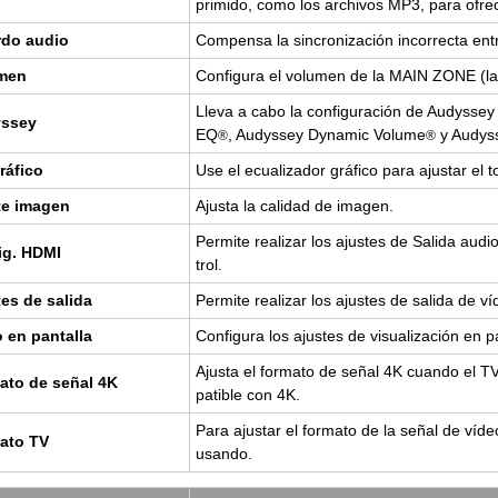
pri­mi­do, como los ar­chi­vos MP3, para ofre
r­do audio
Com­pen­sa la sin­cro­ni­za­ción in­co­rrec­ta en
­men
Con­fi­gu­ra el vo­lu­men de la MAIN ZONE (la
Lleva a cabo la con­fi­gu­ra­ción de Audys­se
s­sey
EQ
, Audys­sey Dy­na­mic Vo­lu­me
y Audys
®
®
á­fi­co
Use el ecua­li­za­dor grá­fi­co para ajus­tar el 
te ima­gen
Ajus­ta la ca­li­dad de ima­gen.
Per­mi­te rea­li­zar los ajus­tes de Sa­li­da
ig. HDMI
trol.
tes de sa­li­da
Per­mi­te rea­li­zar los ajus­tes de sa­li­da de v
 en pan­ta­lla
Con­fi­gu­ra los ajus­tes de vi­sua­li­za­ción en pa
Ajus­ta el for­ma­to de señal 4K cuan­do el TV 
a­to de señal 4K
pa­ti­ble con 4K.
Para ajus­tar el for­ma­to de la señal de víd
a­to TV
usan­do.