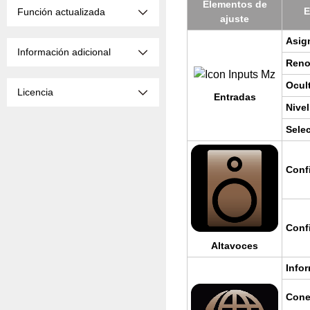
Ele­men­tos de
E
Función actualizada
ajus­te
Asig­
Información adicional
Re­no
Ocul­
Licencia
En­tra­das
Nivel
Se­le
Con­f
Con­f
Al­ta­vo­ces
In­fo
Co­ne