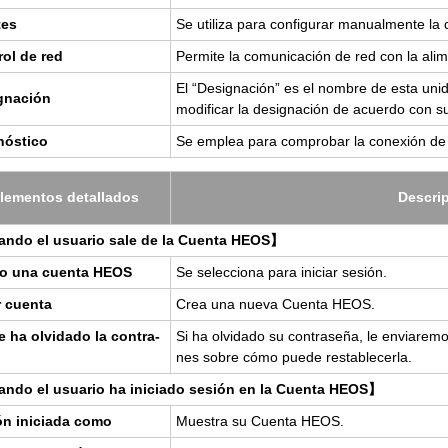
tes
Se uti­li­za para con­fi­gu­rar ma­nual­men­te la d
rol de red
Per­mi­te la co­mu­ni­ca­ción de red con la ali
El “De­sig­na­ción” es el nom­bre de esta un
g­na­ción
mo­di­fi­car la de­sig­na­ción de acuer­do con su
nós­ti­co
Se em­plea para com­pro­bar la co­ne­xión de
le­men­tos de­ta­lla­dos
Des­cri
n­do el usua­rio sale de la Cuen­ta HEOS】
o una cuen­ta HEOS
Se se­lec­cio­na para ini­ciar se­sión.
 cuen­ta
Crea una nueva Cuen­ta HEOS.
 ha ol­vi­da­do la con­tra­
Si ha ol­vi­da­do su con­tra­se­ña, le en­via­re­m
nes sobre cómo puede res­ta­ble­cer­la.
­do el usua­rio ha ini­cia­do se­sión en la Cuen­ta HEOS】
ón ini­cia­da como
Mues­tra su Cuen­ta HEOS.