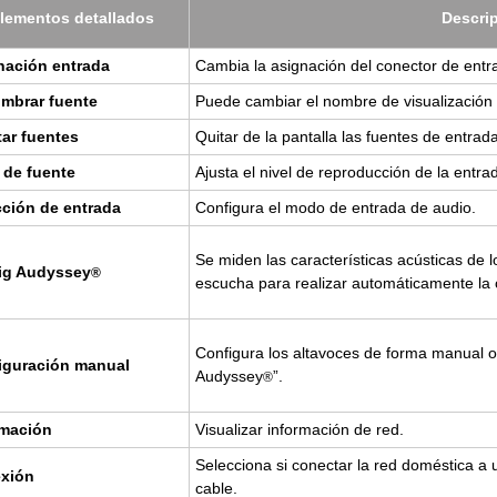
le­men­tos de­ta­lla­dos
Des­cri
na­ción en­tra­da
Cam­bia la asig­na­ción del co­nec­tor de en­tr
m­brar fuen­te
Puede cam­biar el nom­bre de vi­sua­li­za­ción 
tar fuen­tes
Qui­tar de la pan­ta­lla las fuen­tes de en­tr
 de fuen­te
Ajus­ta el nivel de re­pro­duc­ción de la en­tra
c­ción de en­tra­da
Con­fi­gu­ra el modo de en­tra­da de audio.
Se miden las ca­rac­te­rís­ti­cas acús­ti­cas de 
ig Audys­sey
®
es­cu­cha para rea­li­zar au­to­má­ti­ca­men­te la c
Con­fi­gu­ra los al­ta­vo­ces de forma ma­nual o
i­gu­ra­ción ma­nual
Audys­sey
”.
®
r­ma­ción
Vi­sua­li­zar in­for­ma­ción de red.
Se­lec­cio­na si co­nec­tar la red do­més­ti­c
­xión
cable.