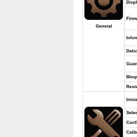
Dis­p
Firm­
Ge­ne­ral
In­fo
Dato
Guar­
Blo­q
Res­ta
Ini­ci
Se­le
Con­fi
Ca­li­