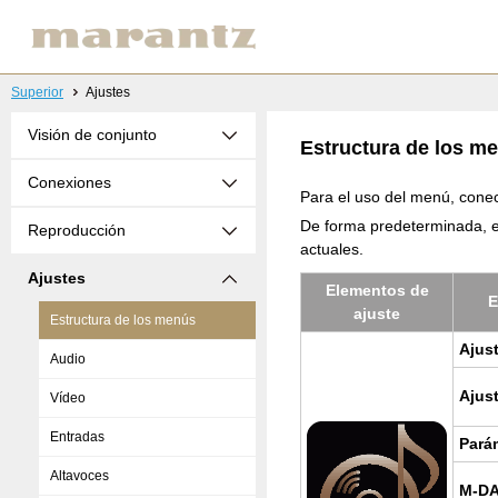
Superior
Ajustes
Visión de conjunto
Estructura de los m
Conexiones
Para el uso del menú, conec
De forma predeterminada, es
Reproducción
actuales.
Ajustes
Ele­men­tos de
E
ajus­te
Estructura de los menús
Ajus­
Audio
Ajus­
Vídeo
Entradas
Pa­rá
Altavoces
M-D