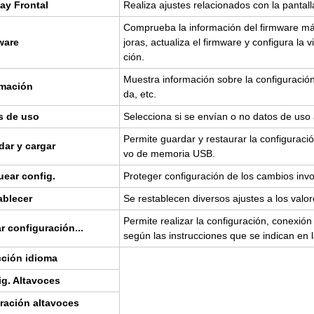
lay Fron­tal
Rea­li­za ajus­tes re­la­cio­na­dos con la pan­ta­
Com­prue­ba la in­for­ma­ción del firm­wa­re más
wa­re
jo­ras, ac­tua­li­za el firm­wa­re y con­fi­gu­ra la v
ción.
Mues­tra in­for­ma­ción sobre la con­fi­gu­ra­ci
r­ma­ción
da, etc.
s de uso
Se­lec­cio­na si se en­vían o no datos de uso
Per­mi­te guar­dar y res­tau­rar la con­fi­gu­ra­ción 
dar y car­gar
vo de me­mo­ria USB.
uear con­fig.
Pro­te­ger con­fi­gu­ra­ción de los cam­bios in­vo­
­ble­cer
Se res­ta­ble­cen di­ver­sos ajus­tes a los va­lo­r
Per­mi­te rea­li­zar la con­fi­gu­ra­ción, co­ne­xión
ar con­fi­gu­ra­ción...
según las ins­truc­cio­nes que se in­di­can en l
c­ción idio­ma
g. Al­ta­vo­ces
bra­ción al­ta­vo­ces