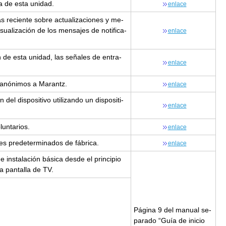
lla de esta uni­dad.
en­la­ce
 re­cien­te sobre ac­tua­li­za­cio­nes y me­
i­sua­li­za­ción de los men­sa­jes de no­ti­fi­ca­
en­la­ce
ón de esta uni­dad, las se­ña­les de en­tra­
en­la­ce
 anó­ni­mos a Ma­rantz.
en­la­ce
del dis­po­si­ti­vo uti­li­zan­do un dis­po­si­ti­
en­la­ce
lun­ta­rios.
en­la­ce
es pre­de­ter­mi­na­dos de fá­bri­ca.
en­la­ce
 e ins­ta­la­ción bá­si­ca desde el prin­ci­pio
a pan­ta­lla de TV.
Pá­gi­na 9 del ma­nual se­
pa­ra­do “Guía de inicio