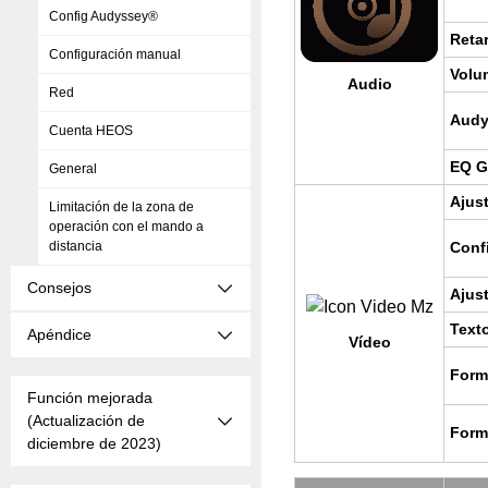
Config Audyssey®
Re­ta
Configuración manual
Vo­lu
Audio
Red
Audy
Cuenta HEOS
EQ Gr
General
Ajus­
Limitación de la zona de
operación con el mando a
distancia
Con­f
Consejos
Ajus­
Texto
Apéndice
Vídeo
For­m
Función mejorada
(Actualización de
For­m
diciembre de 2023)