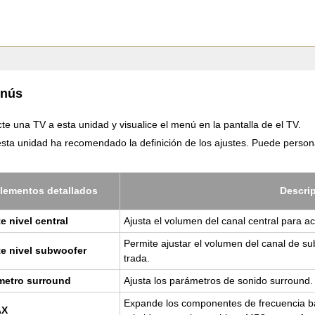
enús
te una TV a esta unidad y visualice el menú en la pantalla de el TV.
ta unidad ha recomendado la definición de los ajustes. Puede persona
le­men­tos de­ta­lla­dos
Des­cri
te nivel cen­tral
Ajus­ta el vo­lu­men del canal cen­tral para acl
Per­mi­te ajus­tar el vo­lu­men del canal de s
te nivel sub­woo­fer
tra­da.
­me­tro su­rround
Ajus­ta los pa­rá­me­tros de so­ni­do su­rround.
Ex­pan­de los com­po­nen­tes de fre­cuen­cia b
AX