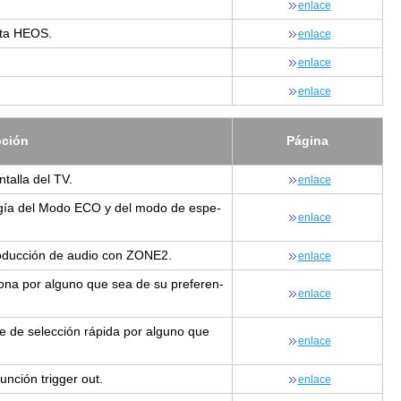
en­la­ce
n­ta HEOS.
en­la­ce
en­la­ce
en­la­ce
p­ción
Pá­gi­na
ta­lla del TV.
en­la­ce
ner­gía del Modo ECO y del modo de es­pe­
en­la­ce
e­pro­duc­ción de audio con ZONE2.
en­la­ce
a zona por al­guno que sea de su pre­fe­ren­
en­la­ce
bre de se­lec­ción rá­pi­da por al­guno que
en­la­ce
fun­ción trig­ger out.
en­la­ce