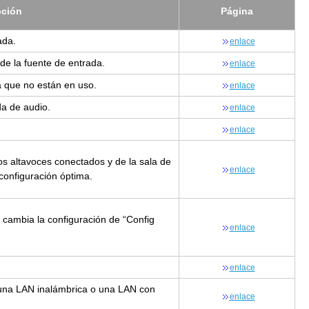
p­ción
Pá­gi­na
a­da.
en­la­ce
de la fuen­te de en­tra­da.
en­la­ce
a­da que no están en uso.
en­la­ce
­da de audio.
en­la­ce
en­la­ce
los al­ta­vo­ces co­nec­ta­dos y de la sala de
en­la­ce
on­fi­gu­ra­ción óp­ti­ma.
 cam­bia la con­fi­gu­ra­ción de “Con­fig
en­la­ce
en­la­ce
a a una LAN inalám­bri­ca o una LAN con
en­la­ce