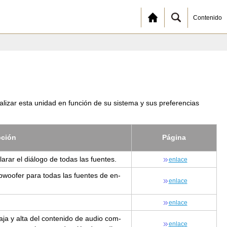
Contenido
lizar esta unidad en función de su sistema y sus preferencias
p­ción
Pá­gi­na
a­rar el diá­lo­go de todas las fuen­tes.
en­la­ce
ub­woo­fer para todas las fuen­tes de en­
en­la­ce
en­la­ce
aja y alta del con­te­ni­do de audio com­
en­la­ce