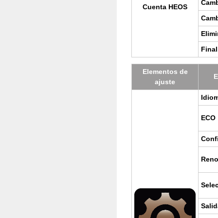
Cam­b
Cuen­ta HEOS
Cam­b
Eli­mi
Fi­na­
Ele­men­tos de
E
ajus­te
Idio­
ECO
Con­f
Re­n
Selec
Sa­li­