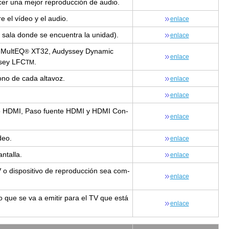
­cer una mejor re­pro­duc­ción de audio.
tre el vídeo y el audio.
en­la­ce
 sala donde se en­cuen­tra la uni­dad).
en­la­ce
y Mul­tEQ
XT32, Audys­sey Dy­na­mic
®
en­la­ce
­sey LFC
.
TM
tono de cada al­ta­voz.
en­la­ce
en­la­ce
 audio HDMI, Paso fuen­te HDMI y HDMI Con­
en­la­ce
ídeo.
en­la­ce
n­ta­lla.
en­la­ce
o dis­po­si­ti­vo de re­pro­duc­ción sea com­
en­la­ce
eo que se va a emi­tir para el TV que está
en­la­ce