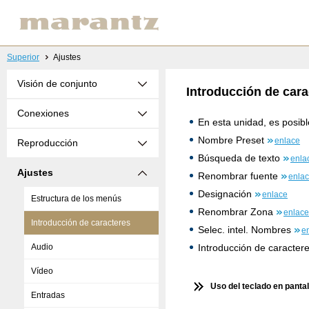
Superior
Ajustes
Visión de conjunto
Introducción de cara
Conexiones
En esta unidad, es posib
Nombre Preset
enlace
Reproducción
Búsqueda de texto
enla
Ajustes
Renombrar fuente
enla
Designación
enlace
Estructura de los menús
Renombrar Zona
enlace
Introducción de caracteres
Selec. intel. Nombres
e
Audio
Introducción de caractere
Vídeo
Uso del teclado en pantal
Entradas