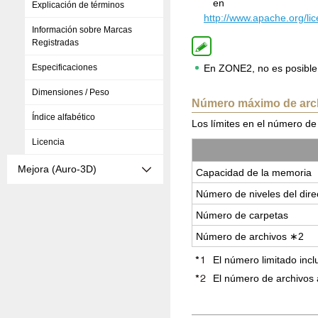
en
Explicación de términos
http://www.apache.org/l
Información sobre Marcas
Registradas
Especificaciones
En ZONE2, no es posible 
Dimensiones / Peso
Número máximo de arch
Índice alfabético
Los límites en el número de
Licencia
Mejora (Auro-3D)
Ca­pa­ci­dad de la me­mo­ria
Nú­me­ro de ni­ve­les del di­re
Nú­me­ro de car­pe­tas
Nú­me­ro de ar­chi­vos ∗2
El número limitado inclu
El número de archivos 