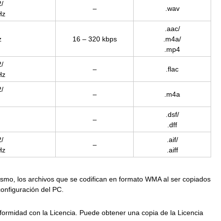
/
–
.wav
Hz
.aac/
z
16 – 320 kbps
.m4a/
.mp4
/
–
.flac
Hz
/
–
.m4a
.dsf/
–
.dff
/
.aif/
–
Hz
.aiff
ismo, los archivos que se codifican en formato WMA al ser copiados
onfiguración del PC.
onformidad con la Licencia. Puede obtener una copia de la Licencia