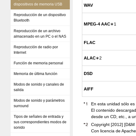
dispositivos de memoria USB
WAV
Reproducción de un dispositivo
Bluetooth
MPEG-4 AAC
∗1
Reproducción de un archivo
almacenado en un PC o el NAS
FLAC
Reproducción de radio por
Internet
ALAC
∗2
Función de memoria personal
DSD
Memoria de última función
Modos de sonido y canales de
AIFF
salida
Modos de sonido y parámetros
En esta unidad sólo es 
surround
El contenido descargad
desde un CD, etc., a u
Tipos de señales de entrada y
sus correspondientes modos de
Copyright [2012] [D&M H
sonido
Con licencia de Apache,