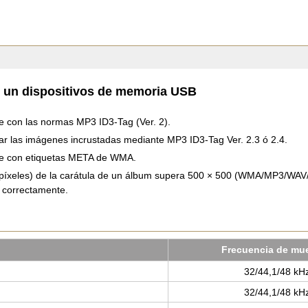
 un dispositivos de memoria USB
e con las normas MP3 ID3-Tag (Ver. 2).
r las imágenes incrustadas mediante MP3 ID3-Tag Ver. 2.3 ó 2.4.
le con etiquetas META de WMA.
(píxeles) de la carátula de un álbum supera 500 × 500 (WMA/MP3/WAV/
 correctamente.
Fre­cuen­cia de mue
32/44,1/48 kH
32/44,1/48 kH