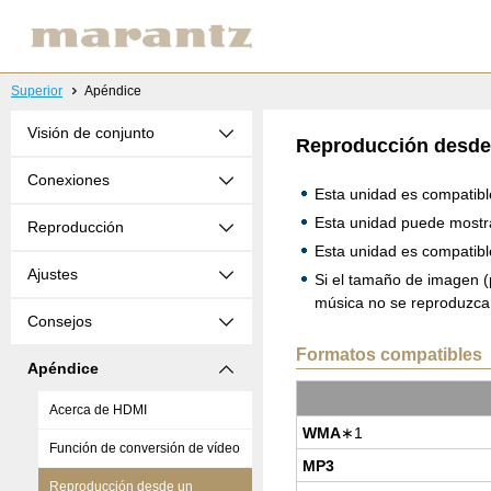
Superior
Apéndice
Visión de conjunto
Reproducción desde
Conexiones
Esta unidad es compatibl
Esta unidad puede mostra
Reproducción
Esta unidad es compatib
Ajustes
Si el tamaño de imagen 
música no se reproduzca
Consejos
Formatos compatibles
Apéndice
Acerca de HDMI
WMA
∗1
Función de conversión de vídeo
MP3
Reproducción desde un