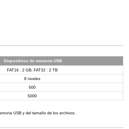
.
Dis­po­si­ti­vos de me­mo­ria USB
FAT16 : 2 GB, FAT32 : 2 TB
8 ni­ve­les
500
5000
memoria USB y del tamaño de los archivos.