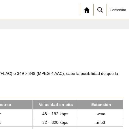
Contenido
FLAC) o 349 × 349 (MPEG-4 AAC), cabe la posibilidad de que la
s­treo
Ve­lo­ci­dad en bits
Ex­ten­sión
z
48 – 192 kbps
.wma
z
32 – 320 kbps
.mp3