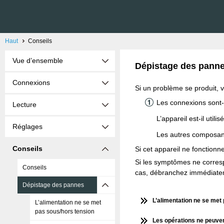
Haut
Conseils
Vue d’ensemble
Dépistage des pann
Connexions
Si un problème se produit, vé
Les connexions sont-
Lecture
L’appareil est-il util
Réglages
Les autres composant
Conseils
Si cet appareil ne fonctionn
Si les symptômes ne correspo
Conseils
cas, débranchez immédiateme
Dépistage des pannes
L’alimentation ne se met
L’alimentation ne se met
pas sous/hors tension
Les opérations ne peuven