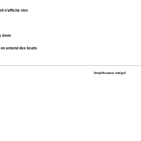
il n’affiche rien
as émis
 on entend des bruits
Amplificateur intégré