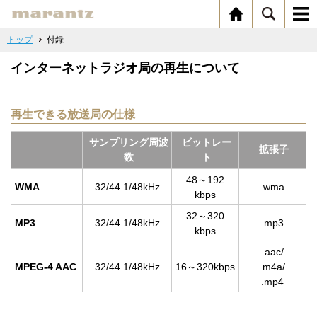
トップ
付録
インターネットラジオ局の再生について
再生できる放送局の仕様
サンプリング周波
ビットレー
拡張子
数
ト
48～192
WMA
32/44.1/48kHz
.wma
kbps
32～320
MP3
32/44.1/48kHz
.mp3
kbps
.aac/
MPEG-4 AAC
32/44.1/48kHz
16～320kbps
.m4a/
.mp4