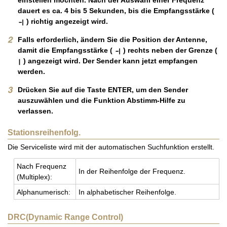
dauert es ca. 4 bis 5 Sekunden, bis die Empfangsstärke (
) richtig angezeigt wird.
Falls erforderlich, ändern Sie die Position der Antenne,
damit die Empfangsstärke (
) rechts neben der Grenze (
) angezeigt wird. Der Sender kann jetzt empfangen
werden.
Drücken Sie auf die Taste ENTER, um den Sender
auszuwählen und die Funktion Abstimm-Hilfe zu
verlassen.
Stationsreihenfolg.
Die Serviceliste wird mit der automatischen Suchfunktion erstellt.
Nach Fre­quenz
In der Rei­hen­fol­ge der Fre­quenz.
(Mul­ti­plex):
Al­pha­nu­me­risch:
In al­pha­be­ti­scher Rei­hen­fol­ge.
DRC(Dynamic Range Control)