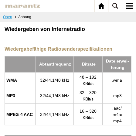
Oben
Anhang
Wiedergeben von Internetradio
Wiedergabefähige Radiosenderspezifikationen
Da­tei­er­wei­
Ab­tast­fre­quenz
Bitra­te
te­rung
48 – 192
WMA
32/44,1/48 kHz
.wma
KBit/s
32 – 320
MP3
32/44,1/48 kHz
.mp3
KBit/s
.aac/
16 – 320
MPEG-4 AAC
32/44,1/48 kHz
.m4a/
KBit/s
.mp4