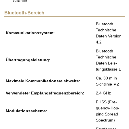
Alliance.
Bluetooth-Bereich
Blue­tooth
Tech­ni­sche
Kom­mu­ni­ka­ti­ons­sys­tem:
Daten Ver­si­on
4.2
Blue­tooth
Tech­ni­sche
Über­tra­gungs­leis­tung:
Daten Leis­
tungs­klas­se 1
Ca. 30 m in
Ma­xi­ma­le Kom­mu­ni­ka­ti­ons­reich­wei­te:
Sicht­li­nie ∗2
Ver­wen­de­ter Emp­fangs­fre­quenz­be­reich:
2,4 GHz
FHSS (Fre­
quen­cy-Hop­
Mo­du­la­ti­ons­sche­ma:
ping Spre­ad
Spec­trum)