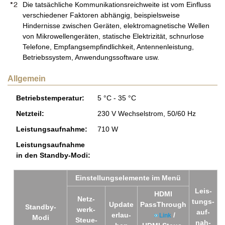
Die tatsächliche Kommunikationsreichweite ist vom Einfluss
verschiedener Faktoren abhängig, beispielsweise
Hindernisse zwischen Geräten, elektromagnetische Wellen
von Mikrowellengeräten, statische Elektrizität, schnurlose
Telefone, Empfangsempfindlichkeit, Antennenleistung,
Betriebssystem, Anwendungssoftware usw.
Allgemein
Be­triebs­tem­pe­ra­tur:
5 °C - 35 °C
Netz­teil:
230 V Wech­sel­strom, 50/60 Hz
Leis­tungs­auf­nah­me:
710 W
Leis­tungs­auf­nah­me
in den Stand­by-Modi:
Ein­stel­lungs­ele­men­te im Menü
Leis­
HDMI
Netz­
tungs­
Up­date
PassThrough
Stand­by-
werk-
auf­
er­lau­
/
Link
Modi
Steue­
nah­