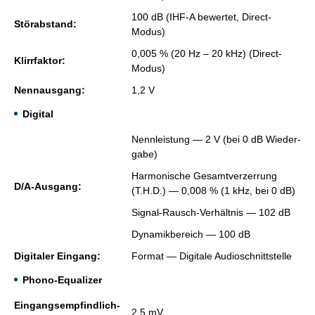
100 dB (IHF-A be­wer­tet, Di­rect-
Stör­ab­stand:
Modus)
0,005 % (20 Hz – 20 kHz) (Di­rect-
Klirr­fak­tor:
Modus)
Nenn­aus­gang:
1,2 V
Digital
Nenn­leis­tung — 2 V (bei 0 dB Wie­der­
ga­be)
Har­mo­ni­sche Ge­samt­ver­zer­rung
D/A-Aus­gang:
(T.H.D.) — 0,008 % (1 kHz, bei 0 dB)
Si­gnal-Rausch-Ver­hält­nis — 102 dB
Dy­na­mik­be­reich — 100 dB
Di­gi­ta­ler Ein­gang:
For­mat — Di­gi­ta­le Au­dio­schnitt­stel­le
Phono-Equalizer
Ein­gangs­emp­find­lich­
2,5 mV