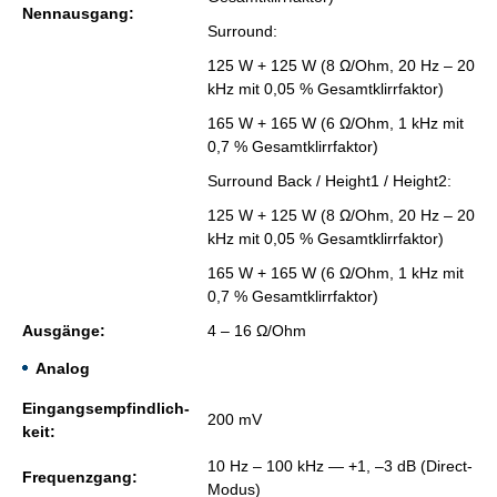
Nenn­aus­gang:
Sur­round:
125 W + 125 W (8 Ω/Ohm, 20 Hz – 20
kHz mit 0,05 % Ge­samt­klirr­fak­tor)
165 W + 165 W (6 Ω/Ohm, 1 kHz mit
0,7 % Ge­samt­klirr­fak­tor)
Sur­round Back / Height1 / Height2:
125 W + 125 W (8 Ω/Ohm, 20 Hz – 20
kHz mit 0,05 % Ge­samt­klirr­fak­tor)
165 W + 165 W (6 Ω/Ohm, 1 kHz mit
0,7 % Ge­samt­klirr­fak­tor)
Aus­gän­ge:
4 – 16 Ω/Ohm
Analog
Ein­gangs­emp­find­lich­
200 mV
keit:
10 Hz – 100 kHz — +1, –3 dB (Di­rect-
Fre­quenz­gang:
Modus)