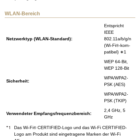
WLAN-Bereich
Ent­spricht
IEEE
Netz­werk­typ (WLAN-Stan­dard):
802.11a/b/g/n
(Wi-Fi
-kom­
®
pa­ti­bel) ∗1
WEP 64-Bit,
WEP 128-Bit
WPA/WPA2-
Si­cher­heit:
PSK (AES)
WPA/WPA2-
PSK (TKIP)
2,4 GHz, 5
Ver­wen­de­ter Emp­fangs­fre­quenz­be­reich:
GHz
Das Wi-Fi
CERTIFIED-Logo und das Wi-Fi CERTIFIED-
®
Logo am Produkt sind eingetragene Marken der Wi-Fi