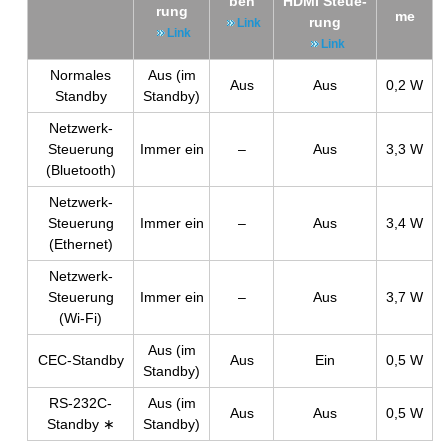
ben
HDMI Steue­
rung
me
rung
Link
Link
Link
Nor­ma­les
Aus (im
Aus
Aus
0,2 W
Stand­by
Stand­by)
Netz­werk-
Steue­rung
Immer ein
–
Aus
3,3 W
(Blue­tooth)
Netz­werk-
Steue­rung
Immer ein
–
Aus
3,4 W
(Ether­net)
Netz­werk-
Steue­rung
Immer ein
–
Aus
3,7 W
(Wi-Fi)
Aus (im
CEC-Stand­by
Aus
Ein
0,5 W
Stand­by)
RS-232C-
Aus (im
Aus
Aus
0,5 W
Stand­by ∗
Stand­by)