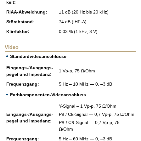
keit:
RIAA-Ab­wei­chung:
±1 dB (20 Hz bis 20 kHz)
Stör­ab­stand:
74 dB (IHF-A)
Klirr­fak­tor:
0,03 % (1 kHz, 3 V)
Video
Standardvideoanschlüsse
Ein­gangs-/Aus­gangs­
1 Vp-p, 75 Ω/Ohm
pe­gel und Im­pe­danz:
Fre­quenz­gang:
5 Hz – 10 MHz — 0, –3 dB
Farbkomponenten-Videoanschluss
Y-Si­gnal – 1 Vp-p, 75 Ω/Ohm
Ein­gangs-/Aus­gangs­
P
/ C
-Si­gnal — 0,7 Vp-p, 75 Ω/Ohm
B
B
pe­gel und Im­pe­danz:
P
/ C
-Si­gnal — 0,7 Vp-p, 75
R
R
Ω/Ohm
Fre­quenz­gang:
5 Hz – 60 MHz — 0, –3 dB