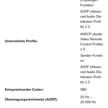
Emp­fän­ger-
Funk­ti­on
A2DP (Ad­van­
ced Audio Dis­
tri­bu­ti­on Pro­fi­
le) 1.2
AVRCP (Audio
Video Re­mo­te
Un­ter­stütz­te Pro­fi­le:
Con­t­rol Pro­fi­le)
1.5
Sen­der-Funk­ti­
on
A2DP (Ad­van­
ced Audio Dis­
tri­bu­ti­on Pro­fi­
le) 1.2
Ent­spre­chen­der Codec:
SBC
20 Hz –
Über­tra­gungs­reich­wei­te (A2DP):
20.000 Hz