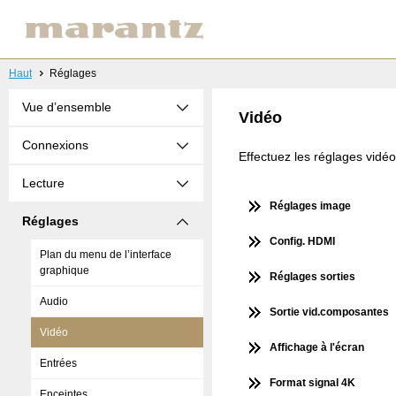
Haut
Réglages
Vue d’ensemble
Vidéo
Connexions
Effectuez les réglages vidéo
Lecture
Réglages image
Réglages
Config. HDMI
Plan du menu de l’interface
graphique
Réglages sorties
Audio
Sortie vid.composantes
Vidéo
Affichage à l'écran
Entrées
Format signal 4K
Enceintes