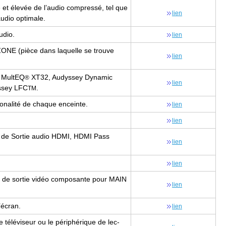
 et éle­vée de l’au­dio com­pressé, tel que
lien
udio opti­male.
­dio.
lien
ZONE (pièce dans laquelle se trouve
lien
ey Mul­tEQ
XT32, Audys­sey Dyna­mic
®
lien
­sey LFC
.
TM
a tona­lité de chaque enceinte.
lien
lien
ns de Sor­tie audio HDMI, HDMI Pass
lien
lien
borne de sor­tie vidéo com­po­sante pour MAIN
lien
l’écran.
lien
 télé­vi­seur ou le péri­phé­rique de lec­