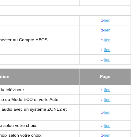
lien
lien
nec­ter au Compte HEOS.
lien
lien
lien
p­tion
Page
u télé­vi­seur.
lien
r­gie du Mode ECO et veille Auto.
lien
ure audio avec un sys­tème ZONE2 et
lien
ne selon votre choix.
lien
choix selon votre choix.
lien