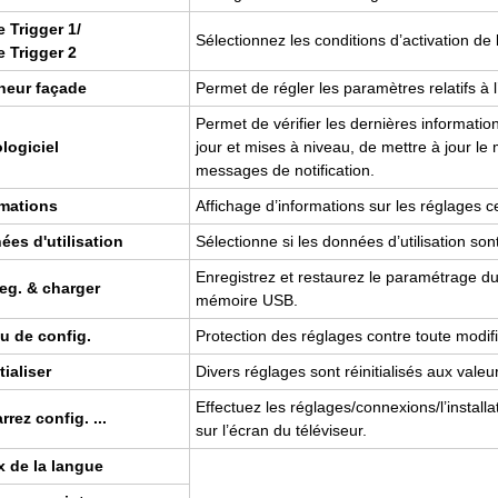
e Trig­ger 1/
Sélec­tion­nez les condi­tions d’ac­ti­va­tion d
e Trig­ger 2
cheur façade
Per­met de régler les para­mètres rela­tifs à l’a
Per­met de véri­fier les der­nières infor­ma­tio
lo­gi­ciel
jour et mises à niveau, de mettre à jour le mic
mes­sages de noti­fi­ca­tion.
­ma­tions
Affi­chage d’in­for­ma­tions sur les réglages c
ées d'uti­li­sa­tion
Sélec­tionne si les don­nées d’uti­li­sa­tion
Enre­gis­trez et res­tau­rez le para­mé­trage du 
eg. & char­ger
mémoire USB.
ou de config.
Pro­tec­tion des réglages contre toute modi­fi­c
tia­li­ser
Divers réglages sont réini­tia­li­sés aux vale
Effec­tuez les réglages/connexions/l’ins­tal­la
­rez config. ...
sur l’écran du télé­vi­seur.
x de la langue