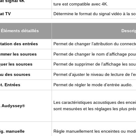
at signal 4K
ture est com­pa­tible avec 4K.
at TV
Déter­mine le for­mat du signal vidéo à la sor­t
Élé­ments détaillés
Des­cri
­ta­tion des entrées
Per­met de chan­ger l’at­tri­bu­tion du connec­t
m­mer les sources
Per­met de chan­ger le nom d’af­fi­chage pour
quer les sources
Per­met de sup­pri­mer de l’af­fi­chage les sou
au des sources
Per­met d’ajus­ter le niveau de lec­ture de l’e
t. Entrées
Per­met de régler le mode d’en­trée audio.
Les carac­té­ris­tiques acous­tiques des enc
. Audys­sey
®
sont mesu­rées et les réglages les plus pré­c
ig. manuelle
Règle manuel­le­ment les enceintes ou modi­