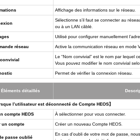
­ma­tions
Affi­chage des infor­ma­tions sur le réseau.
Sélec­tionne s’il faut se connec­ter au rése
exion
ou à un LAN câblé.
ages
Uti­lisé pour confi­gu­rer manuel­le­ment l’adr
mande réseau
Active la com­mu­ni­ca­tion réseau en mode Ve
Le “Nom convi­vial” est le nom par lequel cet
onvi­vial
Vous pou­vez modi­fier le nom convi­vial selo
nos­tic
Per­met de véri­fier la connexion réseau.
Élé­ments détaillés
Des­cri
que l’uti­li­sa­teur est décon­necté de Compte HEOS】
 un compte HEOS
À sélec­tion­ner pour vous connec­ter.
r un compte
Créer un nou­veau Compte HEOS.
En cas d’ou­bli de votre mot de passe, nous
de passe oublié