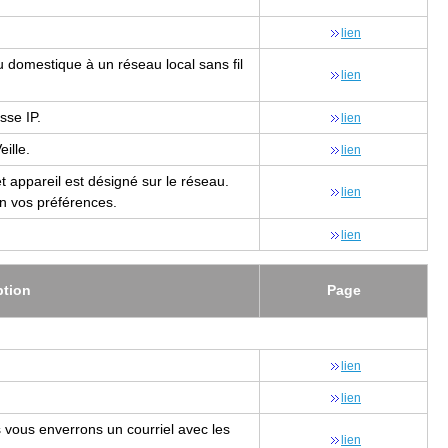
lien
au domes­tique à un réseau local sans fil
lien
esse IP.
lien
ille.
lien
 appa­reil est dési­gné sur le réseau.
lien
n vos pré­fé­rences.
lien
p­tion
Page
lien
lien
 vous enver­rons un cour­riel avec les
lien