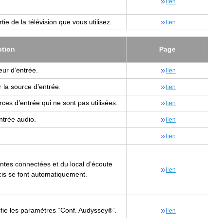
lien
ie de la télé­vi­sion que vous uti­li­sez.
lien
p­tion
Page
eur d’en­trée.
lien
 la source d’en­trée.
lien
rces d’en­trée qui ne sont pas uti­li­sées.
lien
n­trée audio.
lien
lien
eintes connec­tées et du local d’écoute
lien
is se font auto­ma­ti­que­ment.
fie les para­mètres “Conf. Audys­sey
”.
®
lien