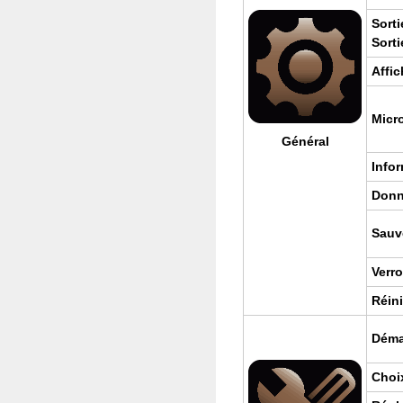
Sor­ti
Sor­ti
Affi­
Micro­
Géné­ral
Infor
Don­n
Sau­v
Ver­r
Réini­
Démar
Choi