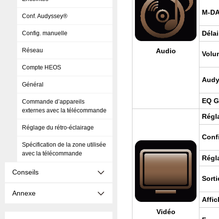
M-D
Conf. Audyssey®
Délai
Config. manuelle
Réseau
Audio
Volu
Compte HEOS
Audy
Général
EQ G
Commande d’appareils
externes avec la télécommande
Régl
Réglage du rétro-éclairage
Conf
Spécification de la zone utilisée
avec la télécommande
Régla
Conseils
Sor­t
Annexe
Affi­
Vidéo