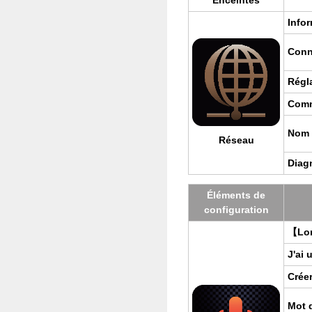
Enceintes
Infor
Conn
Régl
Com­
Nom c
Réseau
Diag­
Élé­ments de
confi­gu­ra­tion
【Lors
J'ai
Crée
Mot 