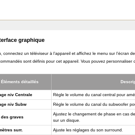
terface graphique
, connectez un téléviseur à l’appareil et affichez le menu sur l’écran de
commandés sont définis pour cet appareil. Vous pouvez personnaliser ce
Élé­ments détaillés
Des­cri
ge niv Cen­trale
Règle le volume du canal cen­tral pour amé­l
age niv Subw
Règle le volume du canal du sub­woo­fer pou
Ajus­tez le chan­ge­ment de phase en cas de
 des graves
sur un disque.
mètres surr.
Ajuste les réglages du son sur­round.