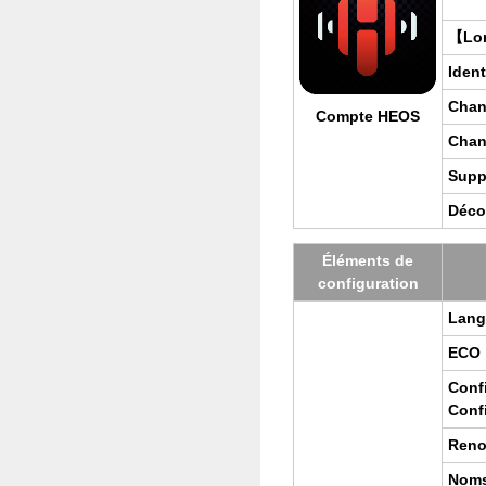
【Lors
Iden­
Chan­
Compte HEOS
Chan
Sup­p
Déco
Élé­ments de
confi­gu­ra­tion
Lang
ECO
Conf
Conf
Reno
Noms