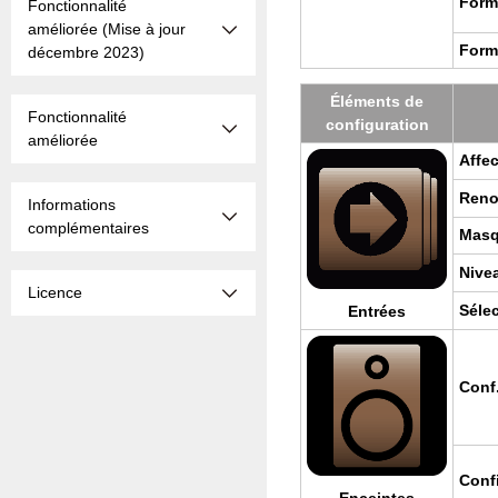
For­m
Fonctionnalité
améliorée (Mise à jour
For­m
décembre 2023)
Élé­ments de
Fonctionnalité
confi­gu­ra­tion
améliorée
Affec
Reno
Informations
complémentaires
Mas­
Nive
Licence
Sélec
Entrées
Conf
Conf