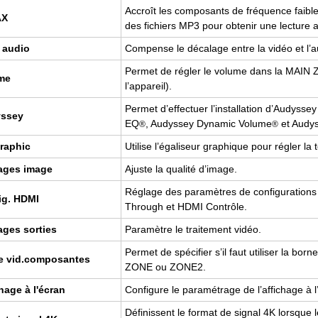
Accroît les com­po­sants de fré­quence faible
AX
des fichiers MP3 pour obte­nir une lec­ture a
 audio
Com­pense le déca­lage entre la vidéo et l’au
Per­met de régler le volume dans la MAIN 
me
l’ap­pa­reil).
Per­met d’ef­fec­tuer l’ins­tal­la­tion d’Au­dys­s
s­sey
EQ
, Audys­sey Dyna­mic Volume
et Audys
®
®
ra­phic
Uti­lise l’éga­li­seur gra­phique pour régler l
ages image
Ajuste la qua­lité d’image.
Réglage des para­mètres de confi­gu­ra­tio
ig. HDMI
Through et HDMI Contrôle.
ges sor­ties
Para­mètre le trai­te­ment vidéo.
Per­met de spé­ci­fier s’il faut uti­li­ser la 
ie vid.​composantes
ZONE ou ZONE2.
chage à l'écran
Confi­gure le para­mé­trage de l’af­fi­chage à 
Défi­nissent le for­mat de signal 4K lorsque le