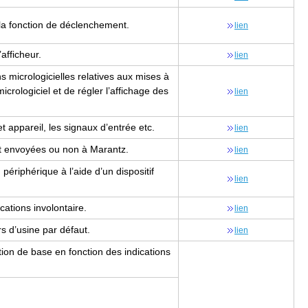
e la fonc­tion de déclen­che­ment.
lien
f­fi­cheur.
lien
ns micro­lo­gi­cielles rela­tives aux mises à
ro­lo­gi­ciel et de régler l’af­fi­chage des
lien
et appa­reil, les signaux d’en­trée etc.
lien
 sont envoyées ou non à Marantz.
lien
péri­phé­rique à l’aide d’un dis­po­si­tif
lien
a­tions invo­lon­taire.
lien
urs d’usine par défaut.
lien
­tion de base en fonc­tion des indi­ca­tions