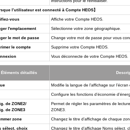
ins­truc­tions pour le réini­tia­li­ser.
que l’uti­li­sa­teur est connecté à Compte HEOS】
ti­fiez-vous
Affiche votre Compte HEOS.
ger l'em­pla­ce­ment
Sélec­tionne votre zone géo­gra­phique.
­ger le mot de passe
Change votre mot de passe pour vous con
ri­mer le compte
Sup­prime votre Compte HEOS.
n­nexion
Vous décon­necte de votre Compte HEOS.
Élé­ments détaillés
Des­cri
ue
Modi­fie la langue de l’af­fi­chage sur l’écran d
Confi­gure les fonc­tions d’éco­no­mie d’éne
ig. de ZONE2/
Per­met de régler les para­mètres de lec­t
ig. de ZONE3
ZONE3.
m­mer zone
Chan­gez le titre d’af­fi­chage de chaque zo
 sélect. choix
Chan­gez le titre d’af­fi­chage Noms sélect. 