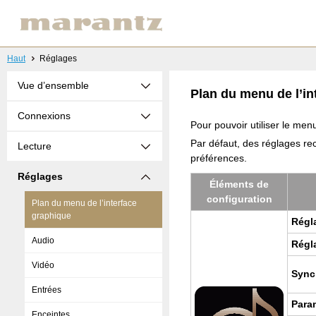
Haut
Réglages
Vue d’ensemble
Plan du menu de l’in
Connexions
Pour pouvoir utiliser le menu
Par défaut, des réglages re
Lecture
préférences.
Réglages
Élé­ments de
confi­gu­ra­tion
Plan du menu de l’interface
graphique
Régla
Audio
Régl
Vidéo
Sync
Entrées
Para­
Enceintes