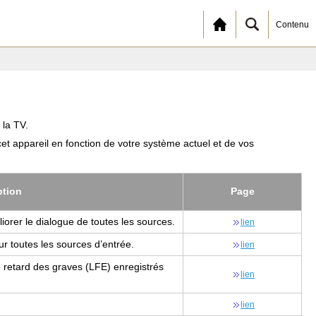
Contenu
 la TV.
t appareil en fonction de votre système actuel et de vos
p­tion
Page
io­rer le dia­logue de toutes les sources.
lien
r toutes les sources d’en­trée.
lien
 retard des graves (LFE) enre­gis­trés
lien
lien