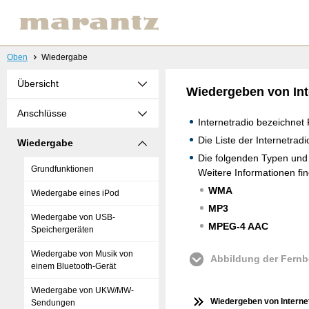
Oben
Wiedergabe
Übersicht
Wiedergeben von Int
Anschlüsse
Internetradio bezeichne
Die Liste der Internetra
Wiedergabe
Die folgenden Typen und 
Grundfunktionen
Weitere Informationen fi
WMA
Wiedergabe eines iPod
MP3
Wiedergabe von USB-
MPEG-4 AAC
Speichergeräten
Wiedergabe von Musik von
Abbildung der Fern
einem Bluetooth-Gerät
Wiedergabe von UKW/MW-
Wiedergeben von Interne
Sendungen