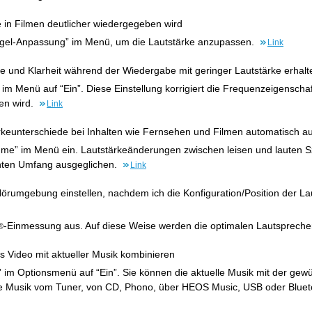
 in Filmen deutlicher wiedergegeben wird
gel-Anpassung” im Menü, um die Lautstärke anzupassen.
Link
e und Klarheit während der Wiedergabe mit geringer Lautstärke erhalt
im Menü auf “Ein”. Diese Einstellung korrigiert die Frequenzeigenscha
en wird.
Link
rkeunterschiede bei Inhalten wie Fernsehen und Filmen automatisch 
lume” im Menü ein. Lautstärkeänderungen zwischen leisen und lauten 
ten Umfang ausgeglichen.
Link
Hörumgebung einstellen, nachdem ich die Konfiguration/Position der 
-Einmessung aus. Auf diese Weise werden die optimalen Lautsprec
®
s Video mit aktueller Musik kombinieren
e” im Optionsmenü auf “Ein”. Sie können die aktuelle Musik mit der ge
e Musik vom Tuner, von CD, Phono, über HEOS Music, USB oder Blue