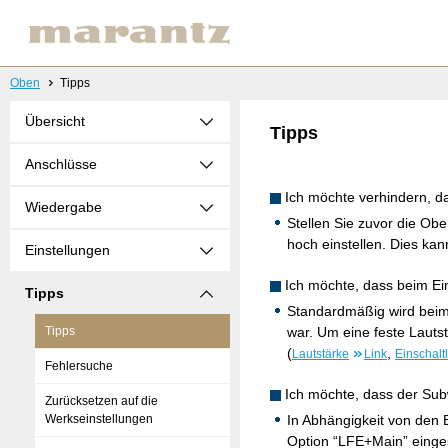
Oben
Tipps
Übersicht
Tipps
Anschlüsse
Ich möchte verhindern, da
Wiedergabe
Stellen Sie zuvor die Obe
hoch einstellen. Dies kan
Einstellungen
Ich möchte, dass beim Ein
Tipps
Standardmäßig wird beim 
Tipps
war. Um eine feste Lautst
(
,
Lautstärke
Link
Einschalt
Fehlersuche
Ich möchte, dass der Sub
Zurücksetzen auf die
Werkseinstellungen
In Abhängigkeit von den
Option “LFE+Main” einges