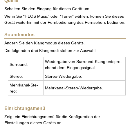
Quelle
Schalten Sie den Eingang für dieses Gerät um.
Wenn Sie “HEOS Music” oder “Tuner” wählen, können Sie dieses
Gerät weiterhin mit der Fernbedienung des Fernsehers bedienen.
Soundmodus
Ändern Sie den Klangmodus dieses Geräts.
Die folgenden drei Klangmodi stehen zur Auswahl.
Wie­der­ga­be von Sur­round-Klang ent­spre­
Sur­round:
chend dem Ein­gangs­si­gnal.
Ste­reo:
Ste­reo-Wie­der­ga­be.
Mehr­ka­nal-Ste­
Mehr­ka­nal-Ste­reo-Wie­der­ga­be.
reo:
Einrichtungsmenü
Zeigt ein Einrichtungsmenü für die Konfiguration der
Einstellungen dieses Geräts an.