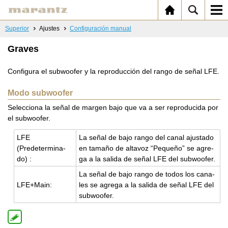
Superior
Ajustes
Configuración manual
Graves
Configura el subwoofer y la reproducción del rango de señal LFE.
Modo subwoofer
Selecciona la señal de margen bajo que va a ser reproducida por
el subwoofer.
LFE
La señal de bajo rango del canal ajus­ta­do
(Pre­de­ter­mi­na­
en ta­ma­ño de al­ta­voz “Pe­que­ño” se agre­
do) :
ga a la sa­li­da de señal LFE del sub­woo­fer.
La señal de bajo rango de todos los ca­na­
LFE+Main:
les se agre­ga a la sa­li­da de señal LFE del
sub­woo­fer.