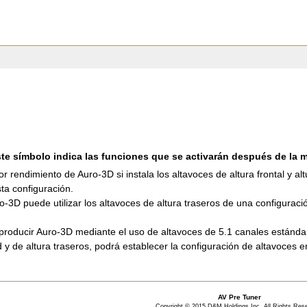
te símbolo indica las funciones que se activarán después de la 
 rendimiento de Auro-3D si instala los altavoces de altura frontal y al
sta configuración.
o-3D puede utilizar los altavoces de altura traseros de una configurac
oducir Auro-3D mediante el uso de altavoces de 5.1 canales estándar y 
 y de altura traseros, podrá establecer la configuración de altavoces 
AV Pre Tuner
Copyright © 2015 D&M Holdings Inc. All Rights Res