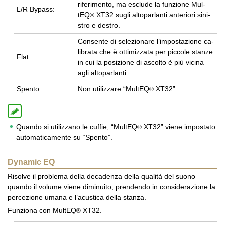
ri­fe­ri­men­to, ma esclu­de la fun­zio­ne Mul­
L/R By­pass:
tEQ
XT32 sugli al­to­par­lan­ti an­te­rio­ri si­ni­
®
stro e de­stro.
Con­sen­te di se­le­zio­na­re l’im­po­sta­zio­ne ca­
li­bra­ta che è ot­ti­miz­za­ta per pic­co­le stan­ze
Flat:
in cui la po­si­zio­ne di ascol­to è più vi­ci­na
agli al­to­par­lan­ti.
Spen­to:
Non uti­liz­za­re “Mul­tEQ
XT32”.
®
Quando si utilizzano le cuffie, “MultEQ
XT32” viene impostato
®
automaticamente su “Spento”.
Dynamic EQ
Risolve il problema della decadenza della qualità del suono
quando il volume viene diminuito, prendendo in considerazione la
percezione umana e l’acustica della stanza.
Funziona con MultEQ
XT32.
®