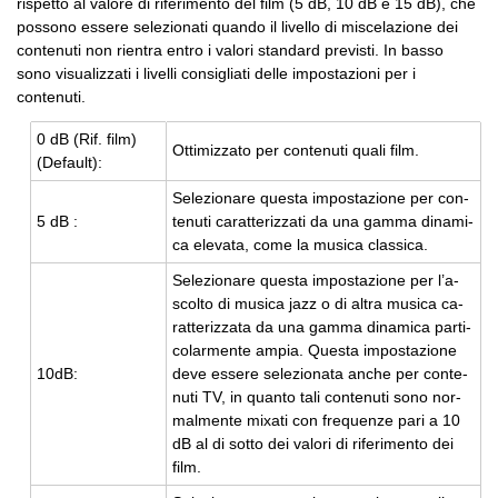
rispetto al valore di riferimento del film (5 dB, 10 dB e 15 dB), che
possono essere selezionati quando il livello di miscelazione dei
contenuti non rientra entro i valori standard previsti. In basso
sono visualizzati i livelli consigliati delle impostazioni per i
contenuti.
0 dB (Rif. film)
Ot­ti­miz­za­to per con­te­nu­ti quali film.
(De­fault):
Se­le­zio­na­re que­sta im­po­sta­zio­ne per con­
5 dB :
te­nu­ti ca­rat­te­riz­za­ti da una gamma di­na­mi­
ca ele­va­ta, come la mu­si­ca clas­si­ca.
Se­le­zio­na­re que­sta im­po­sta­zio­ne per l’a­
scol­to di mu­si­ca jazz o di altra mu­si­ca ca­
rat­te­riz­za­ta da una gamma di­na­mi­ca par­ti­
co­lar­men­te ampia. Que­sta im­po­sta­zio­ne
10dB:
deve es­se­re se­le­zio­na­ta anche per con­te­
nu­ti TV, in quan­to tali con­te­nu­ti sono nor­
mal­men­te mi­xa­ti con fre­quen­ze pari a 10
dB al di sotto dei va­lo­ri di ri­fe­ri­men­to dei
film.