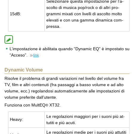
Se­le­zio­na­re que­sta im­po­sta­zio­ne per l’a­
scol­to di mu­si­ca pop/rock o di altri pro­
15dB:
gram­mi mi­xa­ti con li­vel­li di ascol­to molto
ele­va­ti e con una gamma di­na­mi­ca com­
pres­sa.
L’impostazione è abilitata quando “Dynamic EQ” è impostato su
“Acceso”.
link
Dynamic Volume
Risolve il problema di grandi variazioni nel livello del volume fra
TV, film e altri contenuti (fra passaggi a basso volume e ad alto
volume, ecc.) regolandosi automaticamente alle impostazioni di
volume preferite dall’utente.
Funziona con MultEQ
XT32.
®
Le re­go­la­zio­ni mag­gio­ri per i suoni più at­
Heavy:
tu­ti­ti e più acuti.
Le re­go­la­zio­ni medie per i suoni più at­tu­ti­ti