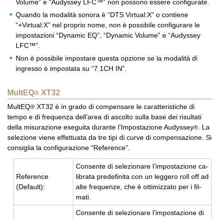
Volume” e “Audyssey LFC™” non possono essere configurate.
Quando la modalità sonora è “DTS Virtual:X” o contiene
“+Virtual:X” nel proprio nome, non è possibile configurare le
impostazioni “Dynamic EQ”, “Dynamic Volume” e “Audyssey
LFC™”.
Non è possibile impostare questa opzione se la modalità di
ingresso è impostata su “7.1CH IN”.
MultEQ
XT32
®
MultEQ
XT32 è in grado di compensare le caratteristiche di
®
tempo e di frequenza dell’area di ascolto sulla base dei risultati
della misurazione eseguita durante l’Impostazione Audyssey
. La
®
selezione viene effettuata da tre tipi di curve di compensazione. Si
consiglia la configurazione “Reference”.
Con­sen­te di se­le­zio­na­re l’im­po­sta­zio­ne ca­
Re­fe­ren­ce
li­bra­ta pre­de­fi­ni­ta con un leg­ge­ro roll off ad
(De­fault):
alte fre­quen­ze, che è ot­ti­miz­za­to per i fil­
ma­ti.
Con­sen­te di se­le­zio­na­re l’im­po­sta­zio­ne di