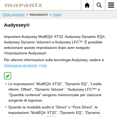
Parte superiore
Impostazioni
Audio
Audyssey®
Impostare Audyssey MultEQ
XT32, Audyssey Dynamic EQ
,
®
®
Audyssey Dynamic Volume
e Audyssey LFC™. È possibile
®
selezionare queste impostazioni dopo aver eseguito
l’impostazione Audyssey
.
®
Per ulteriori informazioni sulla tecnologia Audyssey, vedere a
.
Spiegazione dei termini
link
Le impostazioni “MultEQ
XT32”, “Dynamic EQ”, “Livello
®
riferim. Offset”, “Dynamic Volume”, “Audyssey LFC™” e
“Quantità contenuti” vengono memorizzate per ciascuna
sorgente di ingresso.
Quando la modalità audio è “Direct” o “Pure Direct”, le
impostazioni “MultEQ
XT32”, “Dynamic EQ”, “Dynamic
®