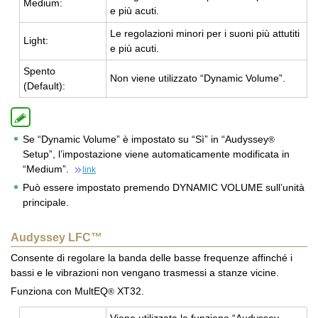
Me­dium:
e più acuti.
Le re­go­la­zio­ni mi­no­ri per i suoni più at­tu­ti­ti
Light:
e più acuti.
Spen­to
Non viene uti­liz­za­to “Dy­na­mic Vo­lu­me”.
(De­fault):
Se “Dynamic Volume” è impostato su “Sì” in “Audyssey
®
Setup”, l’impostazione viene automaticamente modificata in
“Medium”.
link
Può essere impostato premendo DYNAMIC VOLUME sull’unità
principale.
Audyssey LFC™
Consente di regolare la banda delle basse frequenze affinché i
bassi e le vibrazioni non vengano trasmessi a stanze vicine.
Funziona con MultEQ
XT32.
®