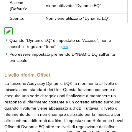
Ac­ce­so
Viene uti­liz­za­to “Dy­na­mic EQ”.
(De­fault):
Spen­to:
Non viene uti­liz­za­to “Dy­na­mic EQ”.
Quando “Dynamic EQ” è impostato su “Acceso”, non è
possibile regolare “Tono”.
link
Può essere impostato premendo DYNAMIC EQ sull’unità
principale.
Livello riferim. Offset
La funzione Audyssey Dynamic EQ
fa riferimento al livello di
®
miscelazione standard dei film. Questa funzione consente di
eseguire una serie di regolazioni finalizzate a mantenere un
responso di riferimento costante e un corretto effetto surround
quando il volume viene abbassato a 0 dB. Tuttavia, il livello di
riferimento dei film non è sempre utilizzato per la musica o per
altri contenuti differenti dai film. L’impostazione Reference Level
Offset di Dynamic EQ offre tre livelli di regolazione dell’offset