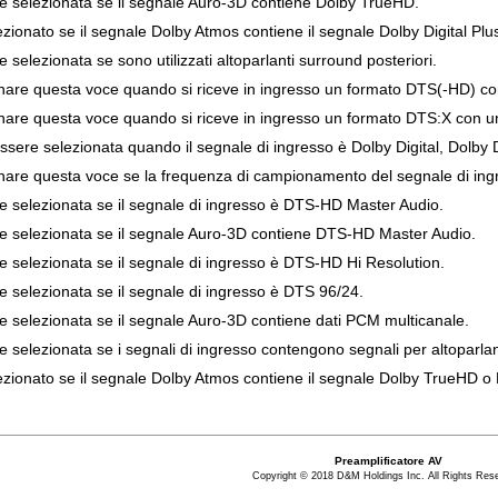
 selezionata se il segnale Auro-3D contiene Dolby TrueHD.
ionato se il segnale Dolby Atmos contiene il segnale Dolby Digital Plu
selezionata se sono utilizzati altoparlanti surround posteriori.
onare questa voce quando si riceve in ingresso un formato DTS(-HD) 
onare questa voce quando si riceve in ingresso un formato DTS:X con 
sere selezionata quando il segnale di ingresso è Dolby Digital, Dolby 
onare questa voce se la frequenza di campionamento del segnale di ing
 selezionata se il segnale di ingresso è DTS-HD Master Audio.
 selezionata se il segnale Auro-3D contiene DTS-HD Master Audio.
 selezionata se il segnale di ingresso è DTS-HD Hi Resolution.
 selezionata se il segnale di ingresso è DTS 96/24.
 selezionata se il segnale Auro-3D contiene dati PCM multicanale.
selezionata se i segnali di ingresso contengono segnali per altoparlant
zionato se il segnale Dolby Atmos contiene il segnale Dolby TrueHD o D
Preamplificatore AV
Copyright © 2018 D&M Holdings Inc. All Rights Res