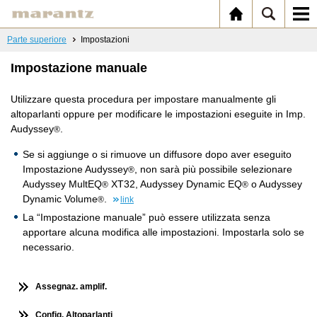
Parte superiore
Impostazioni
Impostazione manuale
Utilizzare questa procedura per impostare manualmente gli
altoparlanti oppure per modificare le impostazioni eseguite in Imp.
Audyssey
.
®
Se si aggiunge o si rimuove un diffusore dopo aver eseguito
Impostazione Audyssey
, non sarà più possibile selezionare
®
Audyssey MultEQ
XT32, Audyssey Dynamic EQ
o Audyssey
®
®
Dynamic Volume
.
®
link
La “Impostazione manuale” può essere utilizzata senza
apportare alcuna modifica alle impostazioni. Impostarla solo se
necessario.
Assegnaz. amplif.
Config. Altoparlanti