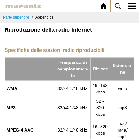
Parte superiore
Appendice
Riproduzione della radio Internet
Specifiche delle stazioni radio riproducibili
Fre­quen­za di
Esten­sio­
cam­pio­na­men­
Bit rate
ne
to
48 -192
WMA
32/44,1/48 kHz
.wma
kbps
32 -
MP3
32/44,1/48 kHz
320
.mp3
kbps
.aac/
16 -320
MPEG-4 AAC
32/44,1/48 kHz
.m4a/
kbps
.mp4