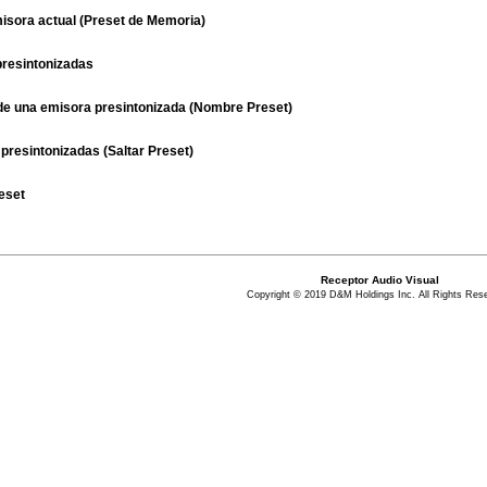
misora actual (Preset de Memoria)
resintonizadas
de una emisora presintonizada (Nombre Preset)
presintonizadas (Saltar Preset)
eset
Receptor Audio Visual
Copyright © 2019 D&M Holdings Inc. All Rights Res