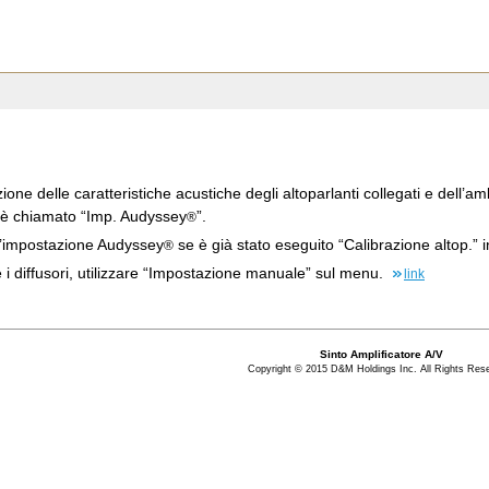
zione delle caratteristiche acustiche degli altoparlanti collegati e dell’am
o è chiamato “Imp. Audyssey
”.
®
l’impostazione Audyssey
se è già stato eseguito “Calibrazione altop.” i
®
 diffusori, utilizzare “Impostazione manuale” sul menu.
link
Sinto Amplificatore A/V
Copyright © 2015 D&M Holdings Inc. All Rights Res