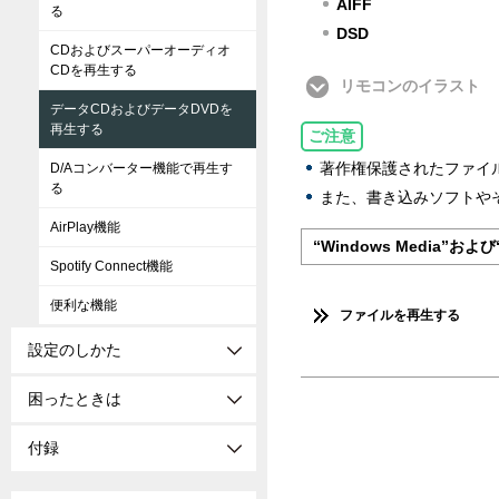
AIFF
る
DSD
CDおよびスーパーオーディオ
CDを再生する
リモコンのイラスト
データCDおよびデータDVDを
再生する
ご注意
著作権保護されたファイ
D/Aコンバーター機能で再生す
る
また、書き込みソフトや
AirPlay機能
“Windows Media”お
Spotify Connect機能
便利な機能
ファイルを再生する
設定のしかた
困ったときは
付録