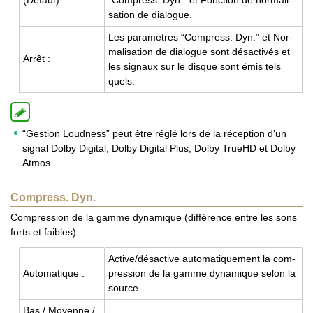
(Défaut) :
“Com­press. Dyn.” et Fonc­tion de nor­ma­li­
sa­tion de dia­logue.
Les para­mètres “Com­press. Dyn.” et Nor­
ma­li­sa­tion de dia­logue sont désac­ti­vés et
Arrêt :
les signaux sur le disque sont émis tels
quels.
“Gestion Loudness” peut être réglé lors de la réception d’un
signal Dolby Digital, Dolby Digital Plus, Dolby TrueHD et Dolby
Atmos.
Compress. Dyn.
Compression de la gamme dynamique (différence entre les sons
forts et faibles).
Active/désac­tive auto­ma­ti­que­ment la com­
Auto­ma­tique :
pres­sion de la gamme dyna­mique selon la
source.
Bas / Moyenne /