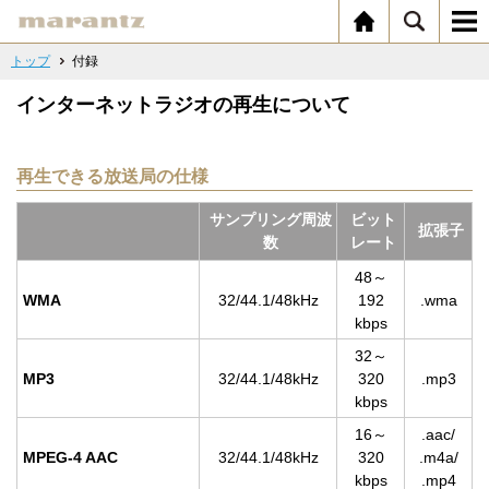
トップ
付録
インターネットラジオの再生について
再生できる放送局の仕様
サンプリング周波
ビット
拡張子
数
レート
48～
WMA
32/44.1/48kHz
192
.wma
kbps
32～
MP3
32/44.1/48kHz
320
.mp3
kbps
16～
.aac/
MPEG-4 AAC
32/44.1/48kHz
320
.m4a/
kbps
.mp4