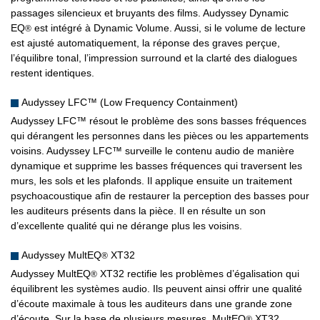
passages silencieux et bruyants des films. Audyssey Dynamic
EQ
est intégré à Dynamic Volume. Aussi, si le volume de lecture
®
est ajusté automatiquement, la réponse des graves perçue,
l’équilibre tonal, l’impression surround et la clarté des dialogues
restent identiques.
Audyssey LFC™ (Low Frequency Containment)
Audyssey LFC™ résout le problème des sons basses fréquences
qui dérangent les personnes dans les pièces ou les appartements
voisins. Audyssey LFC™ surveille le contenu audio de manière
dynamique et supprime les basses fréquences qui traversent les
murs, les sols et les plafonds. Il applique ensuite un traitement
psychoacoustique afin de restaurer la perception des basses pour
les auditeurs présents dans la pièce. Il en résulte un son
d’excellente qualité qui ne dérange plus les voisins.
Audyssey MultEQ
XT32
®
Audyssey MultEQ
XT32 rectifie les problèmes d’égalisation qui
®
équilibrent les systèmes audio. Ils peuvent ainsi offrir une qualité
d’écoute maximale à tous les auditeurs dans une grande zone
d’écoute. Sur la base de plusieurs mesures, MultEQ
XT32
®