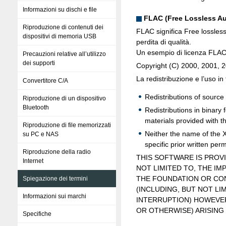
Informazioni su dischi e file
FLAC (Free Lossless A
Riproduzione di contenuti dei
FLAC significa Free lossless
dispositivi di memoria USB
perdita di qualità.
Un esempio di licenza FLAC è
Precauzioni relative all’utilizzo
dei supporti
Copyright (C) 2000, 2001, 
La redistribuzione e l’uso i
Convertitore C/A
Redistributions of source 
Riproduzione di un dispositivo
Bluetooth
Redistributions in binary
materials provided with th
Riproduzione di file memorizzati
Neither the name of the 
su PC e NAS
specific prior written per
Riproduzione della radio
THIS SOFTWARE IS PROV
Internet
NOT LIMITED TO, THE IM
THE FOUNDATION OR CON
Spiegazione dei termini
(INCLUDING, BUT NOT LI
Informazioni sui marchi
INTERRUPTION) HOWEVER 
OR OTHERWISE) ARISING 
Specifiche