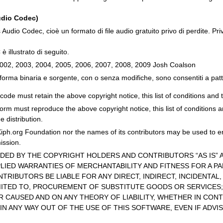
udio Codec)
 Audio Codec, cioè un formato di file audio gratuito privo di perdite. Pr
 illustrato di seguito.
2002, 2003, 2004, 2005, 2006, 2007, 2008, 2009 Josh Coalson
n forma binaria e sorgente, con o senza modifiche, sono consentiti a patt
code must retain the above copyright notice, this list of conditions and t
 form must reproduce the above copyright notice, this list of conditions 
e distribution.
Xiph.org Foundation nor the names of its contributors may be used to e
mission.
IDED BY THE COPYRIGHT HOLDERS AND CONTRIBUTORS “AS IS” A
PLIED WARRANTIES OF MERCHANTABILITY AND FITNESS FOR A P
TRIBUTORS BE LIABLE FOR ANY DIRECT, INDIRECT, INCIDENTAL
MITED TO, PROCUREMENT OF SUBSTITUTE GOODS OR SERVICES; 
CAUSED AND ON ANY THEORY OF LIABILITY, WHETHER IN CONTR
IN ANY WAY OUT OF THE USE OF THIS SOFTWARE, EVEN IF ADVI