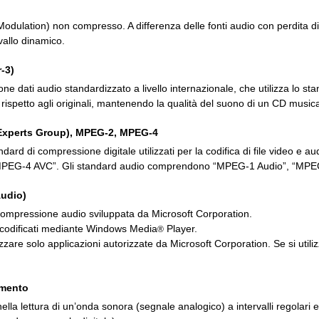
dulation) non compresso. A differenza delle fonti audio con perdita 
rvallo dinamico.
-3)
e dati audio standardizzato a livello internazionale, che utilizza lo 
li rispetto agli originali, mantenendo la qualità del suono di un CD musica
Experts Group), MPEG-2, MPEG-4
ndard di compressione digitale utilizzati per la codifica di file vide
“MPEG-4 AVC”. Gli standard audio comprendono “MPEG-1 Audio”, “MPE
udio)
i compressione audio sviluppata da Microsoft Corporation.
codificati mediante Windows Media
Player.
®
izzare solo applicazioni autorizzate da Microsoft Corporation. Se si util
amento
lla lettura di un’onda sonora (segnale analogico) a intervalli regolari e