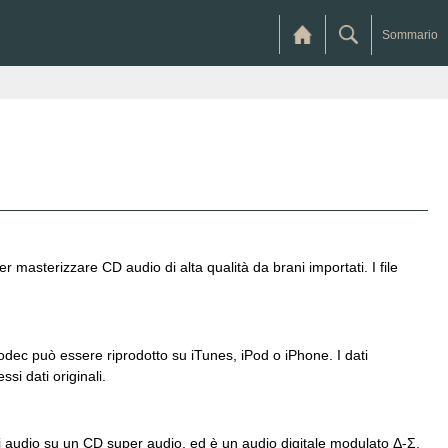
Sommario
r masterizzare CD audio di alta qualità da brani importati. I file
dec può essere riprodotto su iTunes, iPod o iPhone. I dati
i dati originali.
li audio su un CD super audio, ed è un audio digitale modulato Δ-Σ.