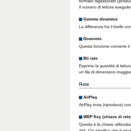
formato digitalizzato (produ
Il numero di letture eseguit
Gamma dinamica
La differenza fra il livello 
Downmix
Questa funzione converte il 
Bit rate
Esprime la quantità di lettu
un file di dimensioni maggior
Rete
AirPlay
AirPlay invia (riproduce) con
WEP Key (chiave di rete
Questa è la chiave utilizzata
dati. Ciò significa che è ne