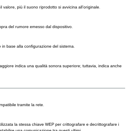
lore, più il suono riprodotto si avvicina all’originale.
 sopra del rumore emesso dal dispositivo.
 in base alla configurazione del sistema.
aggiore indica una qualità sonora superiore; tuttavia, indica anche
patibile tramite la rete.
utilizzata la stessa chiave WEP per crittografare e decrittografare i
tabilire una comunicazione tra questi ultimi.