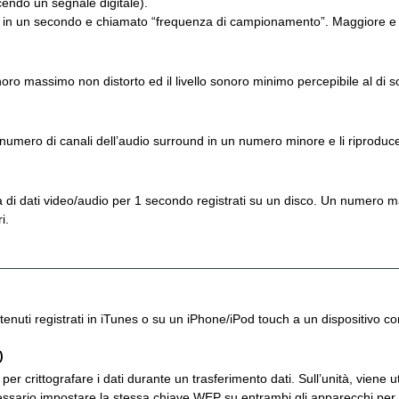
cendo un segnale digitale).
e in un secondo e chiamato “frequenza di campionamento”. Maggiore e il va
sonoro massimo non distorto ed il livello sonoro minimo percepibile al di
numero di canali dell’audio surround in un numero minore e li riproduce
ra di dati video/audio per 1 secondo registrati su un disco. Un numero m
i.
tenuti registrati in iTunes o su un iPhone/iPod touch a un dispositivo com
)
 per crittografare i dati durante un trasferimento dati. Sull’unità, viene 
cessario impostare la stessa chiave WEP su entrambi gli apparecchi per s