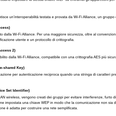
tisce un’interoperabilità testata e provata da Wi-Fi Alliance, un gruppo 
ccess)
ito dalla Wi-Fi Alliance. Per una maggiore sicurezza, oltre al convenzi
icazione utente e un protocollo di crittografia.
Access 2)
lito dalla Wi-Fi Alliance, compatibile con una crittografia AES più sicur
e-shared Key)
cazione per autenticazione reciproca quando una stringa di caratteri p
ce Set Identifier)
AN wireless, vengono creati dei gruppi per evitare interferenze, furto di
ene impostata una chiave WEP in modo che la comunicazione non sia di
ne è adatta per costruire una rete semplificata.