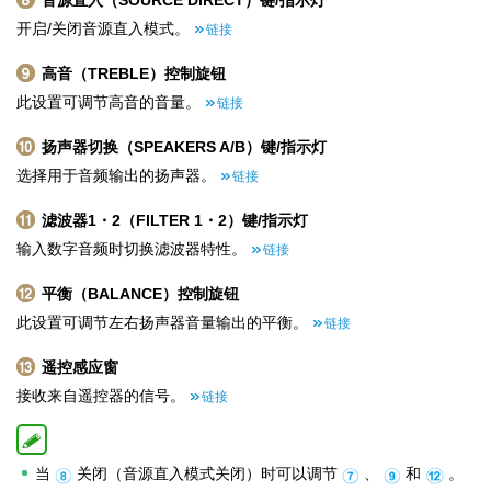
音源直入（SOURCE DIRECT）键/指示灯
开启/关闭音源直入模式。
链接
高音（TREBLE）控制旋钮
此设置可调节高音的音量。
链接
扬声器切换（SPEAKERS A/B）键/指示灯
选择用于音频输出的扬声器。
链接
滤波器1・2（FILTER 1・2）键/指示灯
输入数字音频时切换滤波器特性。
链接
平衡（BALANCE）控制旋钮
此设置可调节左右扬声器音量输出的平衡。
链接
遥控感应窗
接收来自遥控器的信号。
链接
当
关闭（音源直入模式关闭）时可以调节
、
和
。