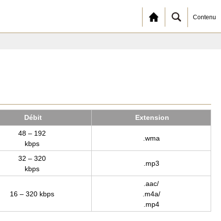
Contenu
Débit
Exten­sion
48 – 192
.wma
kbps
32 – 320
.mp3
kbps
.aac/
16 – 320 kbps
.m4a/
.mp4