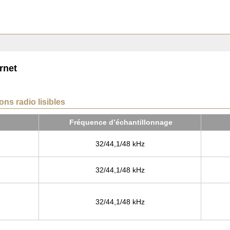
rnet
ons radio lisibles
Fré­quence d’échan­tillon­nage
32/44,1/48 kHz
32/44,1/48 kHz
32/44,1/48 kHz