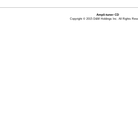
Ampli-tuner CD
Copyright © 2015 D&M Holdings Inc. All Rights Res