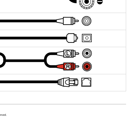
erved.