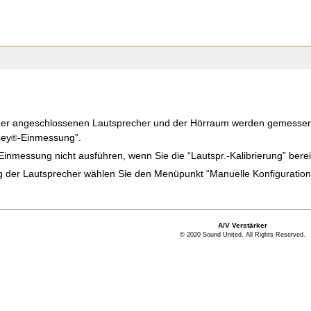
er angeschlossenen Lautsprecher und der Hörraum werden gemessen u
sey
-Einmessung”.
®
Einmessung nicht ausführen, wenn Sie die “Lautspr.-Kalibrierung” ber
ng der Lautsprecher wählen Sie den Menüpunkt “Manuelle Konfiguration
A/V Verstärker
© 2020 Sound United. All Rights Reserved.