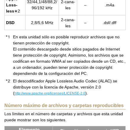
32/44,1/48/88,2/
2-ca­na­
Loss­
–
.m4a
96/192 kHz
les
less
∗2
2-ca­na­
DSD
2,8/5,6 MHz
–
.dsf/.dff
les
En esta unidad sólo es posible reproducir archivos que no
tienen protección de copyright.
El contenido descargado desde sitios pagados de Internet
tiene protección de copyright. Asimismo, los archivos que se
codifican en formato WMA al ser copiados desde un CD, etc.,
a un ordenador, pueden tener protección de copyright
dependiendo de la configuración del PC.
El descodificador Apple Lossless Audio Codec (ALAC) se
distribuye con la licencia de Apache, versión 2.0
(
).
http://www.apache.org/licenses/LICENSE-2.0
Número máximo de archivos y carpetas reproducibles
Los límites en el número de carpetas y archivos que esta unidad
puede mostrar son los siguientes.
Ele­men­to