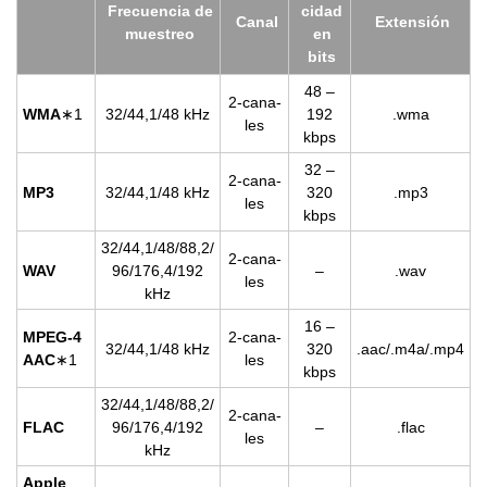
Fre­cuen­cia de
ci­dad
Canal
Ex­ten­sión
mues­treo
en
bits
48 –
2-ca­na­
WMA
∗1
32/44,1/48 kHz
192
.wma
les
kbps
32 –
2-ca­na­
MP3
32/44,1/48 kHz
320
.mp3
les
kbps
32/44,1/48/88,2/
2-ca­na­
WAV
96/176,4/192
–
.wav
les
kHz
16 –
MPEG-4
2-ca­na­
32/44,1/48 kHz
320
.aac/.m4a/.mp4
AAC
∗1
les
kbps
32/44,1/48/88,2/
2-ca­na­
FLAC
96/176,4/192
–
.flac
les
kHz
Apple