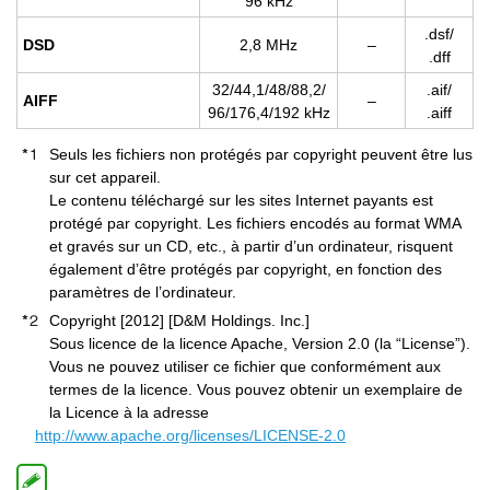
96 kHz
.dsf/
DSD
2,8 MHz
–
.dff
32/44,1/48/88,2/
.aif/
AIFF
–
96/176,4/192 kHz
.aiff
Seuls les fichiers non protégés par copyright peuvent être lus
sur cet appareil.
Le contenu téléchargé sur les sites Internet payants est
protégé par copyright. Les fichiers encodés au format WMA
et gravés sur un CD, etc., à partir d’un ordinateur, risquent
également d’être protégés par copyright, en fonction des
paramètres de l’ordinateur.
Copyright [2012] [D&M Holdings. Inc.]
Sous licence de la licence Apache, Version 2.0 (la “License”).
Vous ne pouvez utiliser ce fichier que conformément aux
termes de la licence. Vous pouvez obtenir un exemplaire de
la Licence à la adresse
http://www.apache.org/licenses/LICENSE-2.0