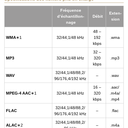
Fré­quence
Exten­
d’échan­tillon­
Débit
sion
nage
48 –
WMA
∗1
32/44,1/48 kHz
192
.wma
kbps
32 –
MP3
32/44,1/48 kHz
320
.mp3
kbps
32/44,1/48/88,2/
WAV
–
.wav
96/176,4/192 kHz
16 –
.aac/
MPEG-4 AAC
∗1
32/44,1/48 kHz
320
.m4a/
kbps
.mp4
32/44,1/48/88,2/
FLAC
–
.flac
96/176,4/192 kHz
32/44,1/48/88,2/
ALAC
∗2
–
.m4a